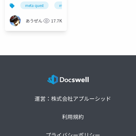
する デバイス連動編 -
meta quest
mr
mixed reality
tapo p105
あうぜん
17.7K
運営：株式会社アプルーシッド
利用規約
プライバシーポリシー