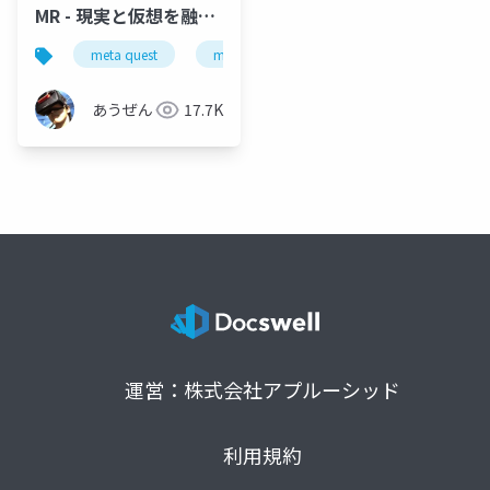
MR - 現実と仮想を融合
する デバイス連動編 -
meta quest
mr
mixed reality
tapo p105
あうぜん
17.7K
運営：株式会社アプルーシッド
利用規約