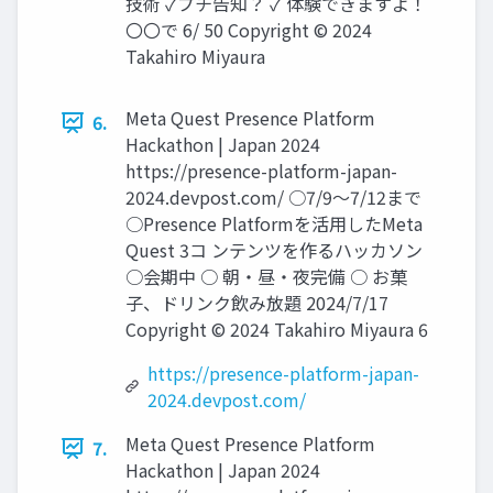
技術 ✓プチ告知？ ✓ 体験できますよ！
〇〇で 6/ 50 Copyright © 2024
Takahiro Miyaura
Meta Quest Presence Platform
6.
Hackathon | Japan 2024
https://presence-platform-japan-
2024.devpost.com/ ○7/9～7/12まで
○Presence Platformを活用したMeta
Quest 3コ ンテンツを作るハッカソン
○会期中 ○ 朝・昼・夜完備 ○ お菓
子、ドリンク飲み放題 2024/7/17
Copyright © 2024 Takahiro Miyaura 6
https://presence-platform-japan-
2024.devpost.com/
Meta Quest Presence Platform
7.
Hackathon | Japan 2024