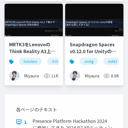
MRTK3をLenovoの
Snapdragon Spaces
Think Reality A3上で
v0.12.0 for Unityの調
動かす - Snapdragon
査(あれも試してみて
hololens
ホロマジ
snapdragonspaces
xrmtg
mrtk3
m
Spaces SDKの紹介
る)
Miyaura
11K
Miyaura
8.9K
各ページのテキスト
Presence Platform Hackathon 2024
1.
に参加してきた 2024/07 XRミーティン