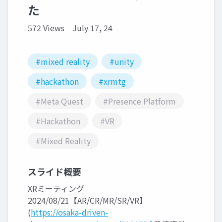
た
572 Views
July 17, 24
#mixed reality
#unity
#hackathon
#xrmtg
#Meta Quest
#Presence Platform
#Hackathon
#VR
#Mixed Reality
スライド概要
XRミーティング
2024/08/21【AR/CR/MR/SR/VR】
(
https://osaka-driven-