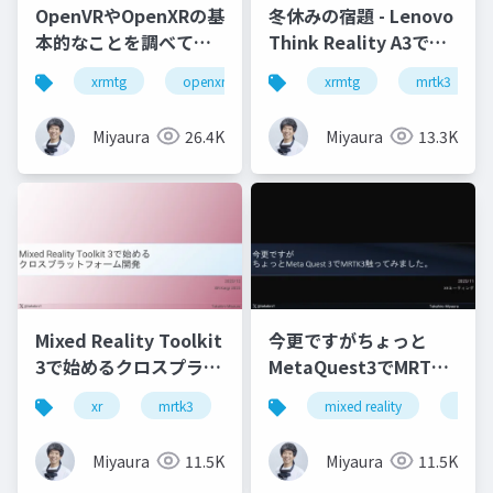
OpenVRやOpenXRの基
冬休みの宿題 - Lenovo
本的なことを調べてみ
Think Reality A3で検
た
証(MRTK3含)
xrmtg
openxr
openvr
xrmtg
hololens
mrtk3
Miyaura
26.4K
Miyaura
13.3K
Mixed Reality Toolkit
今更ですがちょっと
3で始めるクロスプラッ
MetaQuest3でMRTK3
トフォーム開発
触ってみました
xr
mrtk3
metaquest3
mixed reality
snapdragonspaces
xrmtg
Miyaura
11.5K
Miyaura
11.5K