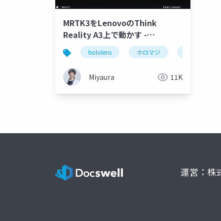
MRTK3をLenovoのThink
Reality A3上で動かす -
Snapdragon Spaces SDKの紹介
hololens
ホロマジ
snapdragon
Miyaura
11K
運営：株