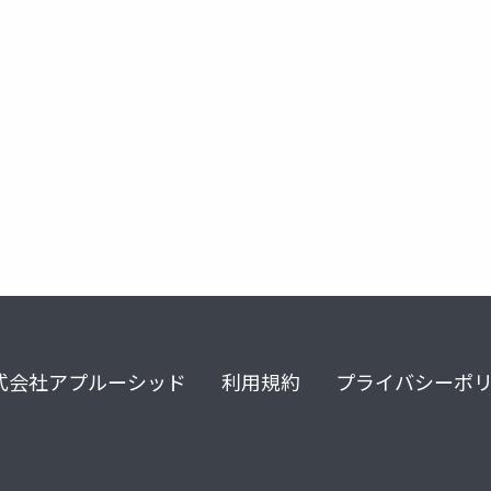
spaces
mrtk3
xr
unity
式会社アプルーシッド
利用規約
プライバシーポ