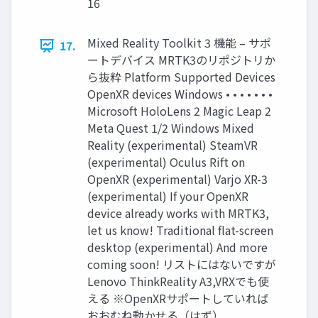
16
Mixed Reality Toolkit 3 機能 – サポ
17.
ートデバイス MRTK3のリポジトリか
ら抜粋 Platform Supported Devices
OpenXR devices Windows • • • • • • •
Microsoft HoloLens 2 Magic Leap 2
Meta Quest 1/2 Windows Mixed
Reality (experimental) SteamVR
(experimental) Oculus Rift on
OpenXR (experimental) Varjo XR-3
(experimental) If your OpenXR
device already works with MRTK3,
let us know! Traditional flat-screen
desktop (experimental) And more
coming soon! リストにはないですが
Lenovo ThinkReality A3,VRXでも使
える ※OpenXRサポートしていれば
おおむね動かせる（はず）