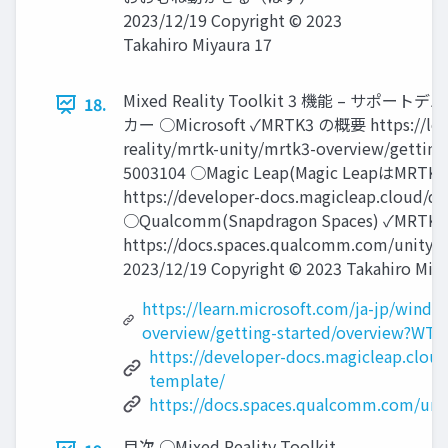
2023/12/19 Copyright © 2023
Takahiro Miyaura 17
Mixed Reality Toolkit 3 機能 –
18.
カー ○Microsoft ✓MRTK3 の概要 https://lear
reality/mrtk-unity/mrtk3-overview/getti
5003104 ○Magic Leap(Magic LeapはMRTKV
https://developer-docs.magicleap.cloud/d
○Qualcomm(Snapdragon Spaces) ✓MRTK3 
https://docs.spaces.qualcomm.com/unity
2023/12/19 Copyright © 2023 Takahiro Miya
https://learn.microsoft.com/ja-jp/windo
overview/getting-started/overview?WT
https://developer-docs.magicleap.clou
template/
https://docs.spaces.qualcomm.com/un
目次 ○Mixed Reality Toolkit