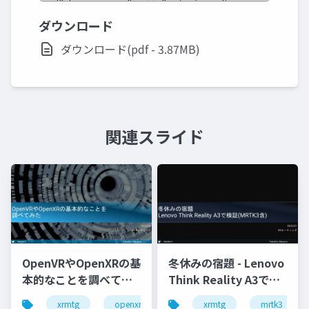
ダウンロード
ダウンロード(pdf - 3.87MB)
関連スライド
OpenVRやOpenXRの基
冬休みの宿題 - Lenovo
本的なことを調べてみ
Think Reality A3で検
た
証(MRTK3含)
xrmtg
openxr
openvr
xrmtg
hololens
mrtk3