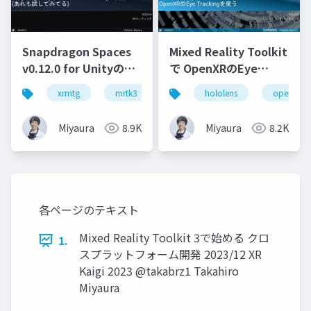
Snapdragon Spaces
Mixed Reality Toolkit
v0.12.0 for Unityの調
で OpenXRのEye
査(あれも試してみて
Trackingを使う
xrmtg
mrtk3
mixed reality
hololens
snapdragon s
openxr
る)
Miyaura
8.9K
Miyaura
8.2K
各ページのテキスト
Mixed Reality Toolkit 3で始める クロ
1.
スプラットフォーム開発 2023/12 XR
Kaigi 2023 @takabrz1 Takahiro
Miyaura