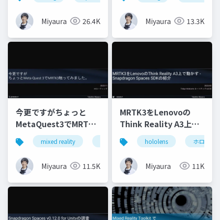
Miyaura
26.4K
Miyaura
13.3K
今更ですがちょっと
MRTK3をLenovoの
MetaQuest3でMRTK3
Think Reality A3上で
触ってみました
動かす - Snapdragon
mixed reality
xrmtg
mrtk3
hololens
unity
ホロマジ
Spaces SDKの紹介
Miyaura
11.5K
Miyaura
11K