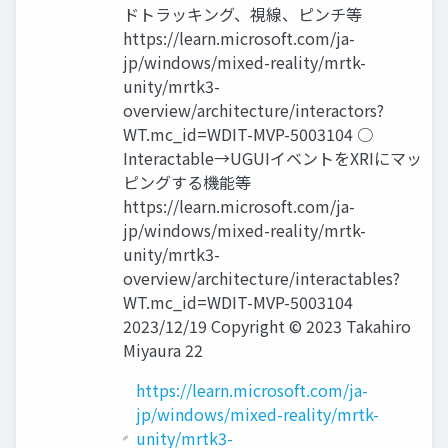
ドトラッキング、視線、ピンチ等
https://learn.microsoft.com/ja-
jp/windows/mixed-reality/mrtk-
unity/mrtk3-
overview/architecture/interactors?
WT.mc_id=WDIT-MVP-5003104 ○
Interactable→UGUIイベントをXRIにマッ
ピングする機能等
https://learn.microsoft.com/ja-
jp/windows/mixed-reality/mrtk-
unity/mrtk3-
overview/architecture/interactables?
WT.mc_id=WDIT-MVP-5003104
2023/12/19 Copyright © 2023 Takahiro
Miyaura 22
https://learn.microsoft.com/ja-
jp/windows/mixed-reality/mrtk-
unity/mrtk3-