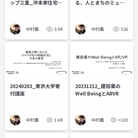
ップ三重_沖本家住宅デ
る、人とまちのミュー
ジタルアーカイブ
ジアムのあり方改革
中村薫
3.9K
中村薫
536
20240203_東京大学寄
20231212_建設業の
付講座
Well BeingとARVR
中村薫
1.6K
中村薫
>100