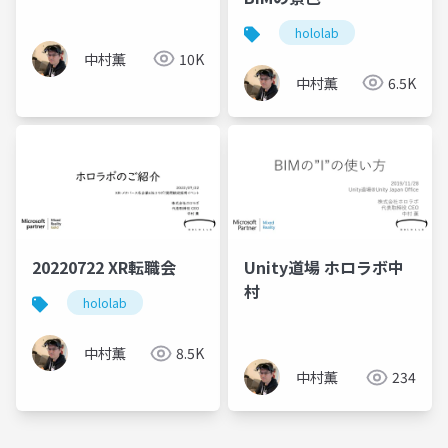
hololab
中村薫
10K
中村薫
6.5K
20220722 XR転職会
Unity道場 ホロラボ中
村
hololab
中村薫
8.5K
中村薫
234