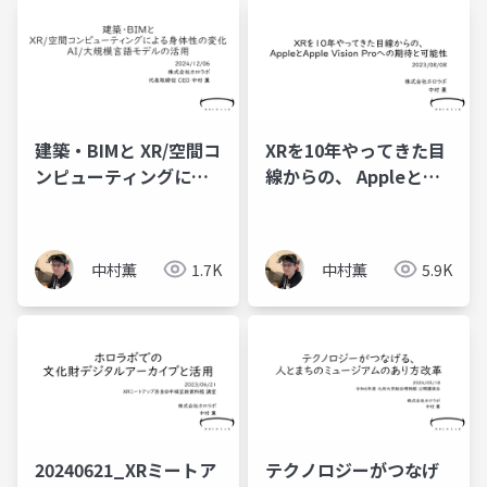
建築・BIMと XR/空間コ
XRを10年やってきた目
ンピューティングによ
線からの、 Appleと
る身体性の変化、AI/大
Apple Vision Proへの
規模言語モデルの活用
期待と可能性
(20241206_建築学会情
中村薫
1.7K
中村薫
5.9K
報シンポ)
20240621_XRミートア
テクノロジーがつなげ