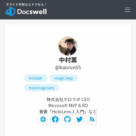
Ope
中村薫
@kaorun55
hololab
magic leap
holomagicians
株式会社ホロラボ CEO
Microsoft MVP & RD
著書「HoloLens 2 入門」など