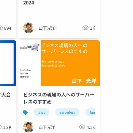
2024
894
山下光洋
1K
LT大会
ビジネスの現場の人へのサーバー
レスのすすめ
aws
serverless
lambda
stepfunc
1.3K
山下光洋
4.1K