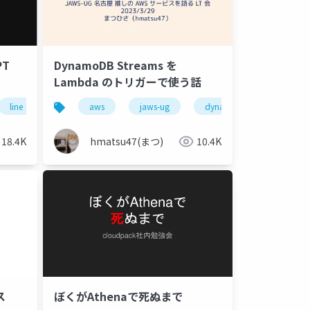
DynamoDB Streams を
PT
Lambda のトリガーで使う話
aws
jaws-ug
dynamodb
lambd
line
lambda
apigateway
dynamodb
cdk
hmatsu47(まつ)
10.4K
18.4K
ス
ぼくがAthenaで死ぬまで