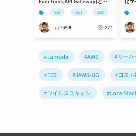
Functions,API Gateway)と
化サー
TwilioとkintoneでBOTを作って
api
aws
bot
lambda
みるハンズオン(yamamugi
vol.6)
山下光洋
877
#Lambda
#AWS
#サーバ
#ECS
#JAWS-UG
#コスト
#ウイルススキャン
#LocalStac