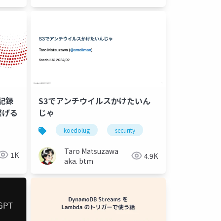
更記録
S3でアンチウイルスかけたいん
繋げる
じゃ
koedolug
security
Taro Matsuzawa
1K
4.9K
aka. btm