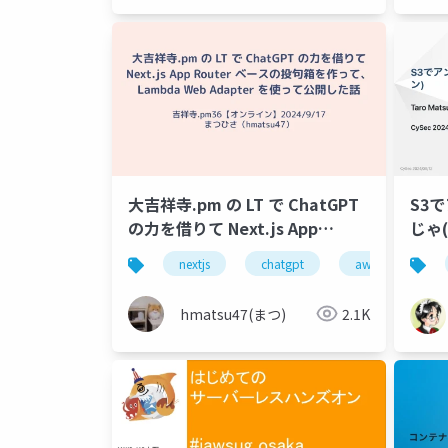
大吉祥寺.pm の LT で ChatGPT
S3
の力を借りて Next.js App
じゃ(
Router ベースの投句箱を作っ
nextjs
chatgpt
aws
la
て、 Lambda Web Adapter を
使って公開した話
hmatsu47(まつ)
2.1K