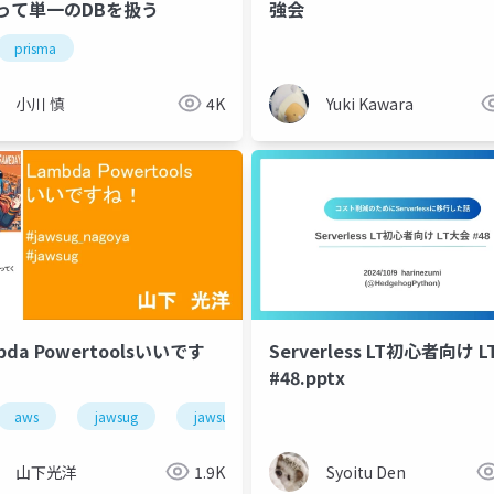
って単一のDBを扱う
強会
ray
prisma
小川 慎
4K
Yuki Kawara
bda Powertoolsいいです
Serverless LT初心者向け 
#48.pptx
aws
jawsug
jawsug_nagoya
山下光洋
1.9K
Syoitu Den