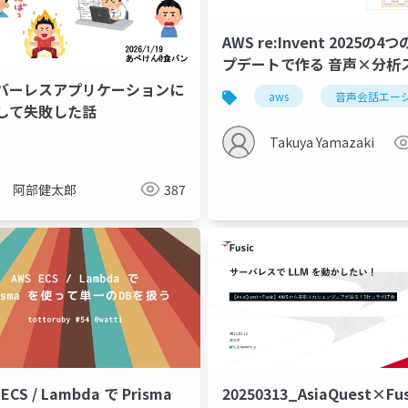
AWS re:Invent 2025の4
プデートで作る 音声×分析
ジューリングエージェント
バーレスアプリケーションに
aws
音声会話エー
して失敗した話
Takuya Yamazaki
阿部健太郎
387
ECS / Lambda で Prisma
20250313_AsiaQuest×Fu