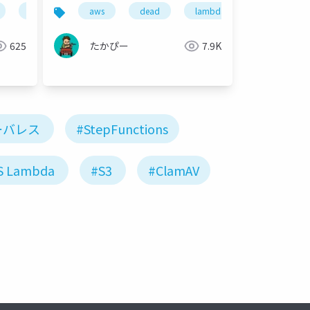
aadojo
aws
dead
lambda
athena
hantomjs
kintone
625
たかぴー
7.9K
ーバレス
#StepFunctions
S Lambda
#S3
#ClamAV