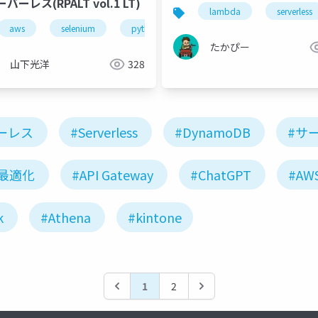
バーレス(RPALT vol.1 LT)
lambda
serverless
aws
line
selenium
twilio
python
kintone
lambda
serverless
rpa
p
たかぴー
山下光洋
328
ーレス
#Serverless
#DynamoDB
#サ
最適化
#API Gateway
#ChatGPT
#AW
k
#Athena
#kintone
1
2