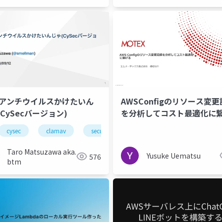
でアンチウイルスかけたいん
AWSConfigのリソース変
CySecバージョン)
を分析してコスト最適化に
mbda
cysec
clamav
security
Taro Matsuzawa aka.
Yusuke Uematsu
576
btm