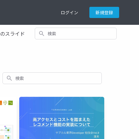
ログイン
新規登録
検索
てのスライド
検索