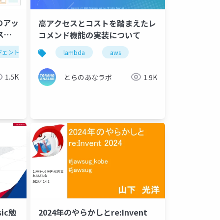
つのアッ
高アクセスとコストを踏まえたレ
スケ
コメンド機能の実装について
ジェント
lambda durable functions
netapp ontap
生成ai
lambda
aws
1.5K
とらのあなラボ
1.9K
sic勉
2024年のやらかしとre:Invent