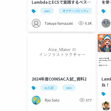
LambdaとECSで実践するベスト
を使
プラクティス
aws
オブザーバビリティ
aws x-
Takuya Yamazaki
9.3K
2024年度COINSAC入試_資料2
Lam
ね！
ac入試
aws
Ryo Sato
577