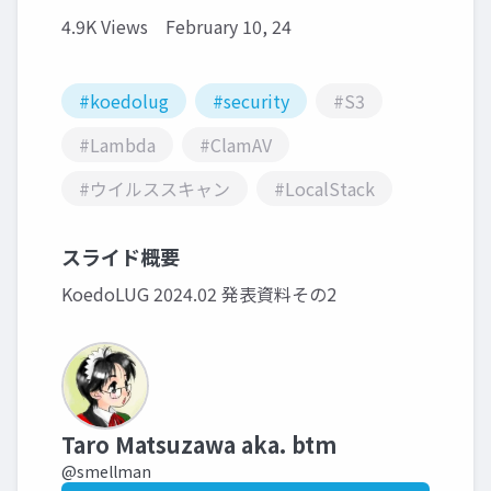
4.9K Views
February 10, 24
#koedolug
#security
#S3
#Lambda
#ClamAV
#ウイルススキャン
#LocalStack
スライド概要
KoedoLUG 2024.02 発表資料その2
Taro Matsuzawa aka. btm
@smellman