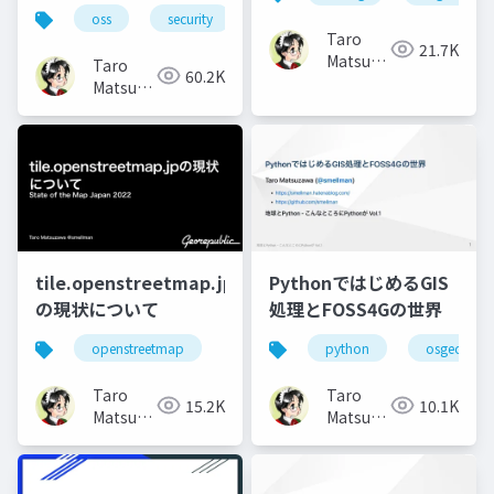
oss
security
Taro
21.7K
Matsuzawa
Taro
60.2K
aka.
Matsuzawa
btm
aka.
btm
tile.openstreetmap.jp
PythonではじめるGIS
の現状について
処理とFOSS4Gの世界
openstreetmap
python
osgeo
Taro
Taro
15.2K
10.1K
Matsuzawa
Matsuzawa
aka.
aka.
btm
btm