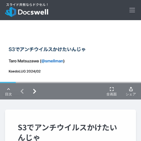
Ope
S3でアンチウイルスかけたい
んじゃ