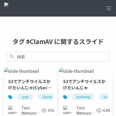
Ope
タグ #ClamAV に関するスライド
検索
S3でアンチウイルスか
S3でアンチウイルスか
けたいんじゃ(CySecバ
けたいんじゃ
ージョン)
cysec
clamav
security
koedolug
security
Taro
Taro
576
4.9K
Matsuzawa
Matsuzawa