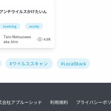
でアンチウイルスかけたいん
koedolug
security
Taro Matsuzawa
4.9K
aka. btm
#ウイルススキャン
#LocalStack
式会社アプルーシッド
利用規約
プライバシーポ