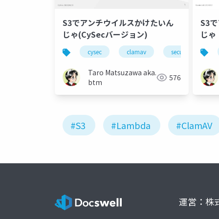
S3でアンチウイルスかけたいん
S3
じゃ(CySecバージョン)
じゃ
cysec
clamav
security
Taro Matsuzawa aka.
576
btm
#S3
#Lambda
#ClamAV
運営：株