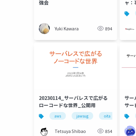
強会
ャ：
Yuki Kawara
894
20230114_サーバレスで広がる
サー
ローコードな世界_公開用
サー
た
aws
jawsug
oita
Tetsuya Shibao
854