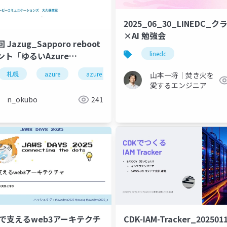
2025_06_30_LINEDC_ク
×AI 勉強会
 Jazug_Sapporo reboot
linedc
ント「ゆるいAzure
tions」
札幌
azure
azure functions
山本一将｜焚き火を
愛するエンジニア
n_okubo
241
Sで支えるweb3アーキテクチ
CDK-IAM-Tracker_202501