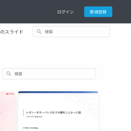
ログイン
新規登録
検索
てのスライド
検索