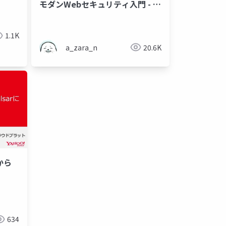
モダンWebセキュリティ入門 - 公
開資料
1.1K
a_zara_n
20.6K
aから
190904
634