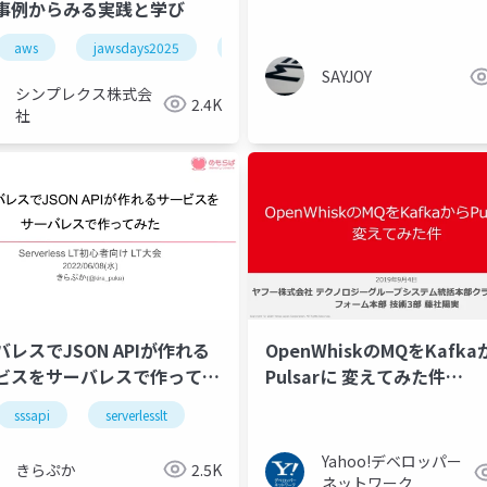
事例からみる実践と学び
aws
jawsdays2025
web3
blockchain
depin
SAYJOY
シンプレクス株式会
2.4K
社
バレスでJSON APIが作れる
OpenWhiskのMQをKafk
ビスをサーバレスで作ってみ
Pulsarに 変えてみた件
@PulsarMeetupJapan_20
sssapi
serverlesslt
Yahoo!デベロッパー
きらぷか
2.5K
ネットワーク