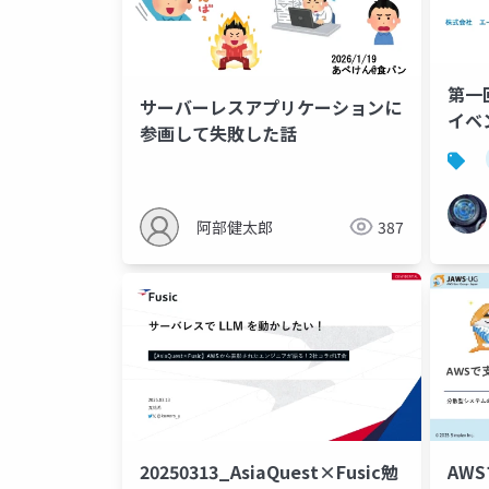
第一回
サーバーレスアプリケーションに
イベ
参画して失敗した話
Func
阿部健太郎
387
20250313_AsiaQuest×Fusic勉
AW