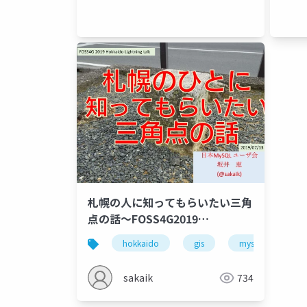
札幌の人に知ってもらいたい三角
点の話～FOSS4G2019
Hokkaido LT
hokkaido
gis
mysql
fo
sakaik
734