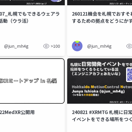
0307_札幌でもできるウェアラ
260121機会を札幌でおすそ
活動（ウラ活）
するための拠点をどうにか
ジェント
システム開発
llm
arize phoenix
クラ
@jun_mh4g
>100
@jun_mh4g
622MedXR公開用
240821 #XRMTG 札幌に日
イベントをできる場所をつ
としている話