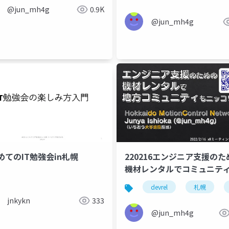
@jun_mh4g
0.9K
@jun_mh4g
めてのIT勉強会in札幌
220216エンジニア支援のた
機材レンタルでコミュニテ
ッコリ
旭川
札幌
ブログ
devrel
札幌
jnkykn
333
@jun_mh4g