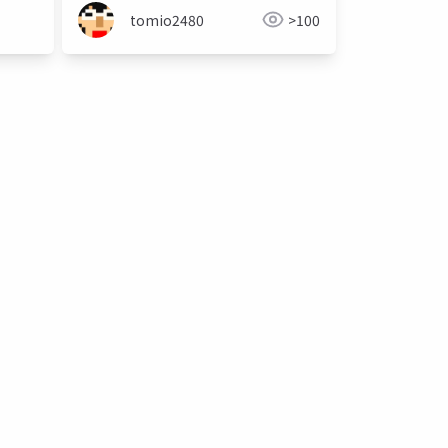
tomio2480
>100
情報
三角点
基線測量