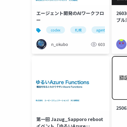
エージェント開発のAIワークフロ
26
ー
ブル
codex
札幌
agent
エー
n_okubo
603
250
第一回 Jazug_Sapporo reboot
イベント「ゆるいAzure