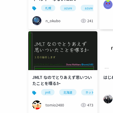
Functions」
札幌
azure
azure functions
n_okubo
241
JMLT なのでとりあえず思いつい
はじ
たことを喋るｶｰ
jmlt
北海道
ネットワーク
tomio2480
473