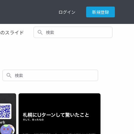
ログイン
新規登録
検索
てのスライド
検索