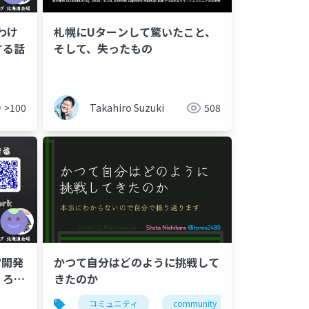
わけ
札幌にUターンして驚いたこと、
する話
そして、失ったもの
ウドネイティブ
lanngraph
>100
Takahiro Suzuki
508
常開発
かつて自分はどのように挑戦して
くろう
きたのか
コミュニティ
community
札幌