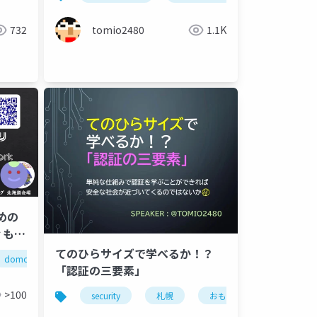
732
tomio2480
1.1K
めの
ィもニ
てのひらサイズで学べるか！？
domcn
「認証の三要素」
>100
security
札幌
おもちゃ
iotlt