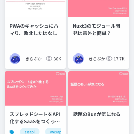
PWAのキャッシュにハ
Nuxt3のモジュール開
マり、敗北したはなし
発は意外と簡単？
きらぷか
36K
きらぷか
17.7K
スプレッドシートをAPI
話題のBunが気になる
化するSaaSをつくって
みた
sssapi
webapilt