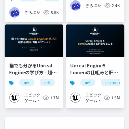
きらぷか
2.4K
きらぷか
5.6K
猫でも分かるUnreal
Unreal Engine5
Engineの学び方 - 超初
Lumenの仕組みと肝心
心者向け編 - 2023 v1.0
なところ
ue4
ue5
ue-beginner
ue5
ue-rendering
エピック
エピック
1.7M
1.5M
ゲームズ
ゲームズ
ジャパン
ジャパン