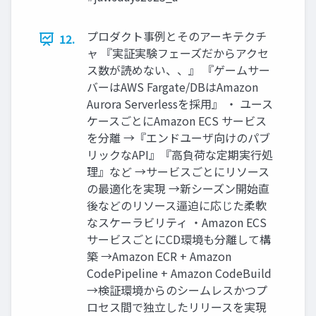
プロダクト事例とそのアーキテクチ
12.
ャ 『実証実験フェーズだからアクセ
ス数が読めない、、』 『ゲームサー
バーはAWS Fargate/DBはAmazon
Aurora Serverlessを採用』 ・ ユース
ケースごとにAmazon ECS サービス
を分離 →『エンドユーザ向けのパブ
リックなAPI』『高負荷な定期実行処
理』など →サービスごとにリソース
の最適化を実現 →新シーズン開始直
後などのリソース逼迫に応じた柔軟
なスケーラビリティ ・Amazon ECS
サービスごとにCD環境も分離して構
築 →Amazon ECR + Amazon
CodePipeline + Amazon CodeBuild
→検証環境からのシームレスかつプ
ロセス間で独立したリリースを実現