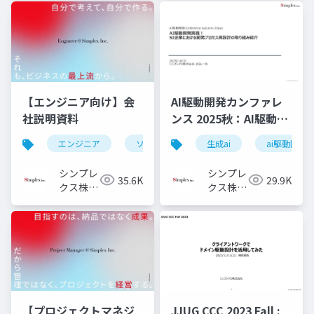
社
【エンジニア向け】会
AI駆動開発カンファレ
社説明資料
ンス 2025秋：AI駆動開
発実践！ SI企業におけ
エンジニア
ソフトウェアエンジニア
生成ai
フロントエ
ai駆動開発
る開発プロセス再設計
の取り組み紹介
シンプレ
シンプレ
35.6K
29.9K
クス株式
クス株式
会社
会社
【プロジェクトマネジ
JJUG CCC 2023 Fall :