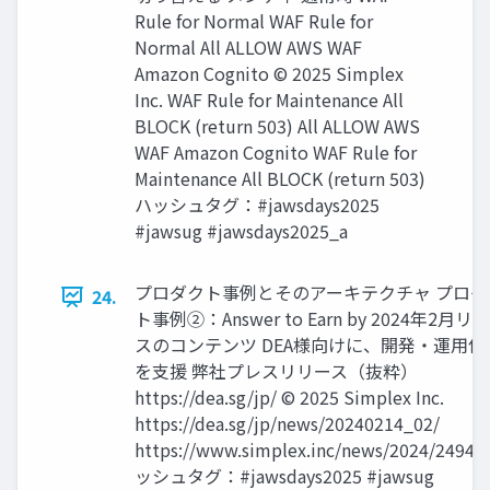
Rule for Normal WAF Rule for
Normal All ALLOW AWS WAF
Amazon Cognito © 2025 Simplex
Inc. WAF Rule for Maintenance All
BLOCK (return 503) All ALLOW AWS
WAF Amazon Cognito WAF Rule for
Maintenance All BLOCK (return 503)
ハッシュタグ：#jawsdays2025
#jawsug #jawsdays2025_a
プロダクト事例とそのアーキテクチャ プロダ
24.
ト事例②：Answer to Earn by 2024年2月リ
スのコンテンツ DEA様向けに、開発・運用保
を支援 弊社プレスリリース（抜粋）
https://dea.sg/jp/ © 2025 Simplex Inc.
https://dea.sg/jp/news/20240214_02/
https://www.simplex.inc/news/2024/2494/
ッシュタグ：#jawsdays2025 #jawsug