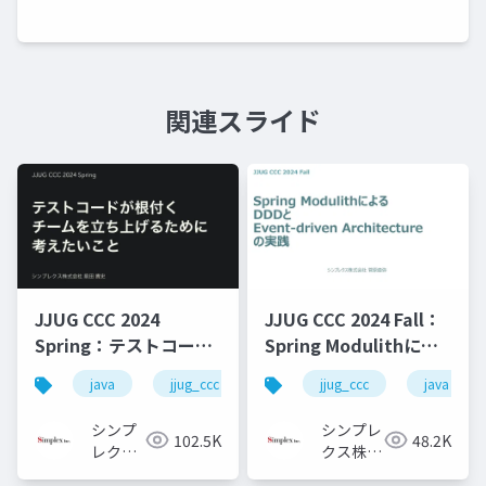
関連スライド
JJUG CCC 2024
JJUG CCC 2024 Fall：
Spring：テストコード
Spring Modulithによ
が根付くチームを立ち
るDDDとEvent-driven
java
jjug_ccc
jjug_ccc
java
上げるために考えたい
Architectureの実践
こと
シンプ
シンプレ
102.5K
48.2K
レクス
クス株式
株式会
会社