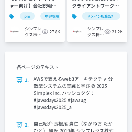
ャー向け】会社説明資
クライアントワークで
料
ドメイン駆動設計を活
pm
中途採用
キャリア採用
ドメイン駆動設計
pm採用
用してみてた
シンプレ
シンプレ
27.8K
21.2K
クス株式
クス株式
会社
会社
各ページのテキスト
AWSで支えるweb3アーキテクチャ 分
1.
散型システムの実践と学び © 2025
Simplex Inc. ハッシュタグ：
#jawsdays2025 #jawsug
#jawsdays2025_a
自己紹介 長根尾 貴仁（ながねお たか
2.
ひと） 経歴 2019年 シンプレクス株式