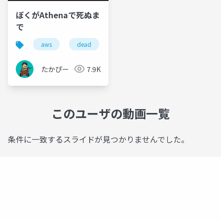
ぼくがAthenaで死ぬま
で
aws
dead
lambda
athena
clou
たかぴー
7.9K
このユーザの動画一覧
条件に一致するスライドが見つかりませんでした。