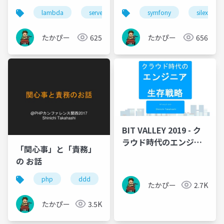
CUBE
lambda
serverless
aadojo
symfony
silex
たかぴー
625
たかぴー
656
BIT VALLEY 2019 - ク
ラウド時代のエンジニ
「関心事」と「責務」
ア生存戦略
の お話
php
ddd
たかぴー
2.7K
たかぴー
3.5K