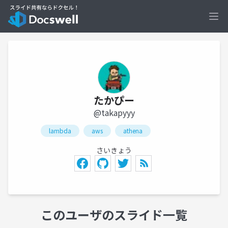
Ope
たかぴー
@takapyyy
lambda
aws
athena
さいきょう
このユーザのスライド一覧