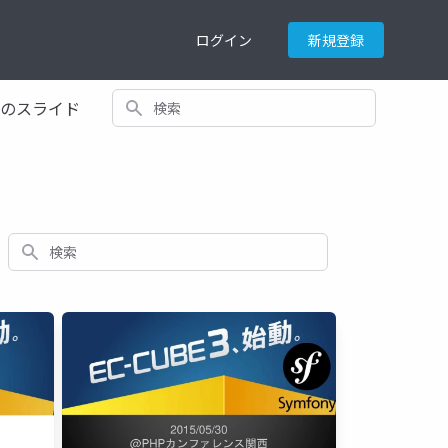
ログイン
新規登録
検索
てのスライド
検索