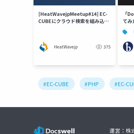
[HeatWavejpMeetup#14] EC-
「Do
CUBEにクラウド検索を組み込ん
てみ
でみた [福本 誠氏(スマートスタ
イル)]
HeatWavejp
375
#EC-CUBE
#PHP
#EC-CU
運営：株