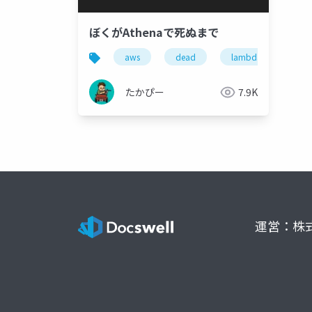
ぼくがAthenaで死ぬまで
aws
dead
lambda
ath
たかぴー
7.9K
運営：株