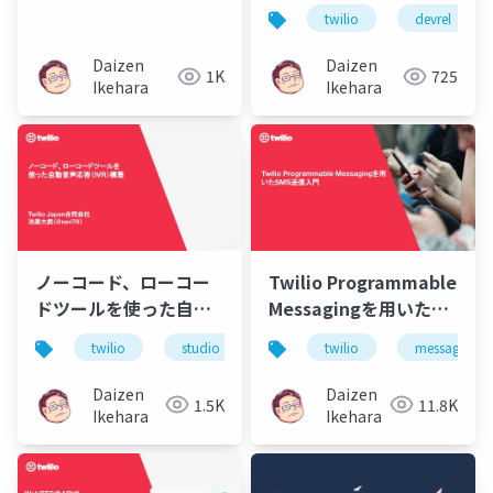
Labs」の数々のプロジ
の方法とは？ - トラッ
twilio
devrel
ェクトたち
クジャケットワークシ
ョップにみる社内での
Daizen
Daizen
1K
725
開発体験プログラム
Ikehara
Ikehara
ノーコード、ローコー
Twilio Programmable
ドツールを使った自動
Messagingを用いた
音声応答（IVR）構築
SMS送信入門
twilio
studio
voice
twilio
sms
messaging
ノーコ
Daizen
Daizen
1.5K
11.8K
Ikehara
Ikehara