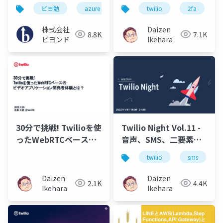
ニケーションツールに
ーに最適な二要素認証
ビヨ勉
azure
twilio
2fa
通知する」
の方法を考える
株式会社
Daizen
8.8K
7.1K
ビヨンド
Ikehara
30分で挑戦! Twilioを使
Twilio Night Vol.11 -
ったWebRTCベースの
音声、SMS、二要素認
ビデオアプリケーショ
証プロダクトの利用方
twilio
sms
ン開発者体験とは？
法
Daizen
Daizen
2.1K
4.4K
Ikehara
Ikehara