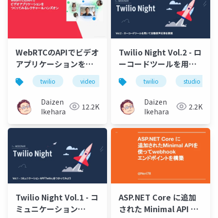
WebRTCのAPIでビデオ
Twilio Night Vol.2 - ロ
アプリケーションをつ
ーコードツールを用い
くってみるレクチャー
て自動音声応答を実現
twilio
video
webrtc
twilio
api
studio
＆ハンズオン
Daizen
Daizen
12.2K
2.2K
Ikehara
Ikehara
Twilio Night Vol.1 - コ
ASP.NET Core に追加
ミュニケーション
された Minimal API を