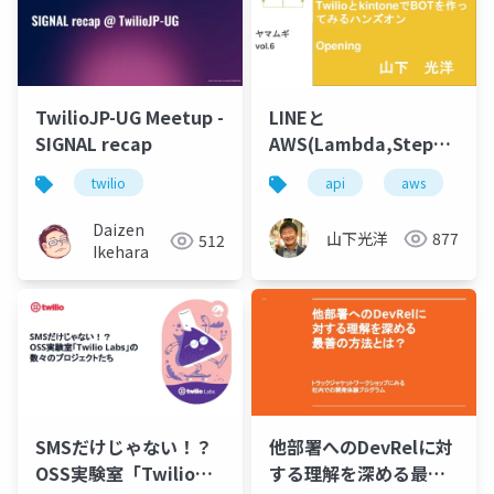
TwilioJP-UG Meetup -
LINEと
SIGNAL recap
AWS(Lambda,Step
Functions,API
twilio
api
aws
b
Gateway)とTwilioと
kintoneでBOTを作っ
Daizen
山下光洋
877
512
てみるハンズオン
Ikehara
(yamamugi vol.6)
SMSだけじゃない！？
他部署へのDevRelに対
OSS実験室「Twilio
する理解を深める最善