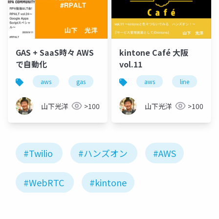
GAS + SaaS時々 AWS
kintone Café 大阪
で自動化
vol.11
aws
gas
twilio
aws
google apps script
line
t
山下光洋
>100
山下光洋
>100
#Twilio
#ハンズオン
#AWS
#WebRTC
#kintone