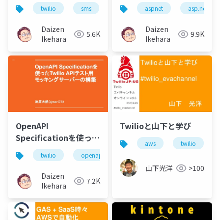
API「Twilio」を使って
使って webhook エン
twilio
sms
voice
aspnet
cpaas
asp.net
みよう
ドポイントを構築
Daizen
Daizen
5.6K
9.9K
Ikehara
Ikehara
OpenAPI
Twilioと山下と学び
Specificationを使った
aws
twilio
Twilio APIテスト用モ
twilio
openapi
prism
node
node
ッキングサーバーの構
山下光洋
>100
築
Daizen
7.2K
Ikehara