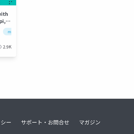
with
pi,
io
minimal api
c
asp.net web api
asp.n
2.9K
リシー
サポート・お問合せ
マガジン