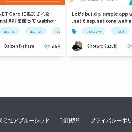
.NET Core に追加された
Let's build a simple app 
imal API を使って webhook
.net 6 asp.net core web a
ドポイントを構築
react, and elastic apm.
aspnet
asp.net
asp.net core
.net core
minimal api
.net 6
twil
Daizen Ikehara
9.9K
Shotaro Suzuki
式会社アプルーシッド
利用規約
プライバシーポ