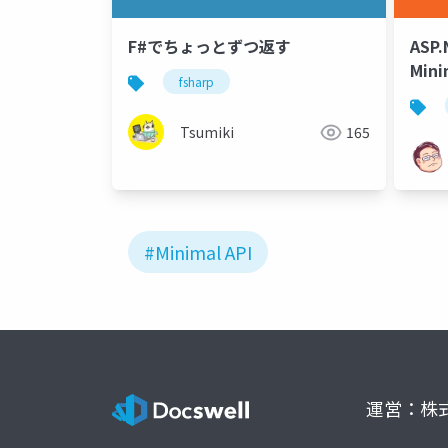
F#でちょっとずつ返す
ASP
Min
fsharp
エン
Tsumiki
165
#Minimal API
運営：株