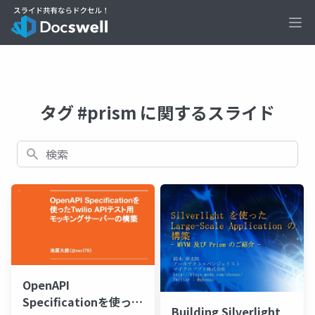
Ope
タグ #prism に関するスライド
検索
OpenAPI
Specificationを使った
Building Silverlight