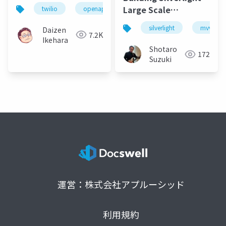
Twilio APIテスト用モ
Large Scale
twilio
openapi
prism
node
node
ッキングサーバーの構
Application Using
築
silverlight
mvvm
Daizen
MVVM
7.2K
Ikehara
Shotaro
172
Suzuki
運営：株式会社アプルーシッド
利用規約