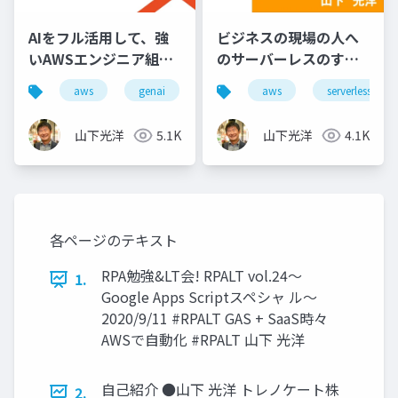
AIをフル活用して、強
ビジネスの現場の人へ
いAWSエンジニア組織
のサーバーレスのすす
になるための教育プラ
め
aws
genai
aws
serverless
ン
山下光洋
5.1K
山下光洋
4.1K
各ページのテキスト
RPA勉強&LT会! RPALT vol.24～
1.
Google Apps Scriptスペシャ ル～
2020/9/11 #RPALT GAS + SaaS時々
AWSで自動化 #RPALT 山下 光洋
自己紹介 ●山下 光洋 トレノケート株
2.