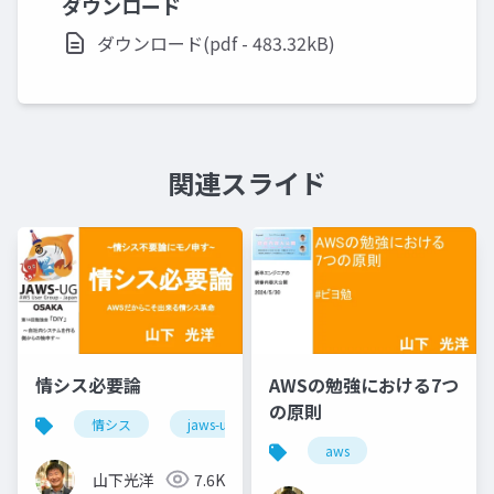
ダウンロード
ダウンロード(pdf - 483.32kB)
関連スライド
情シス必要論
AWSの勉強における7つ
の原則
情シス
jaws-ug
aws
aws
山下光洋
7.6K