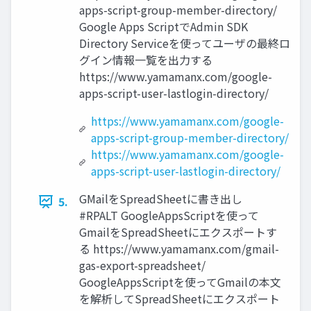
apps-script-group-member-directory/
Google Apps ScriptでAdmin SDK
Directory Serviceを使ってユーザの最終ロ
グイン情報一覧を出力する
https://www.yamamanx.com/google-
apps-script-user-lastlogin-directory/
https://www.yamamanx.com/google-
apps-script-group-member-directory/
https://www.yamamanx.com/google-
apps-script-user-lastlogin-directory/
GMailをSpreadSheetに書き出し
5.
#RPALT GoogleAppsScriptを使って
GmailをSpreadSheetにエクスポートす
る https://www.yamamanx.com/gmail-
gas-export-spreadsheet/
GoogleAppsScriptを使ってGmailの本文
を解析してSpreadSheetにエクスポート