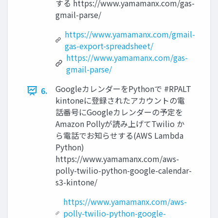
する https://www.yamamanx.com/gas-
gmail-parse/
https://www.yamamanx.com/gmail-
gas-export-spreadsheet/
https://www.yamamanx.com/gas-
gmail-parse/
GoogleカレンダーをPythonで #RPALT
6.
kintoneに登録されたアカウントの電
話番号にGoogleカレンダーの予定を
Amazon Pollyが読み上げてTwilio か
ら電話でお知らせする(AWS Lambda
Python)
https://www.yamamanx.com/aws-
polly-twilio-python-google-calendar-
s3-kintone/
https://www.yamamanx.com/aws-
polly-twilio-python-google-