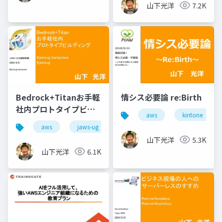
山下光洋
7.2K
Bedrock+Titanお手軽
情シス必要論 re:Birth
社内プロトタイプビル
aws
kintone
ディング
aws
jaws-ug
山下光洋
5.3K
山下光洋
6.1K