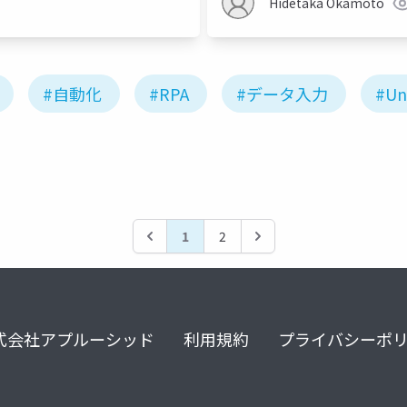
Hidetaka Okamoto
#自動化
#RPA
#データ入力
#Un
1
2
式会社アプルーシッド
利用規約
プライバシーポ