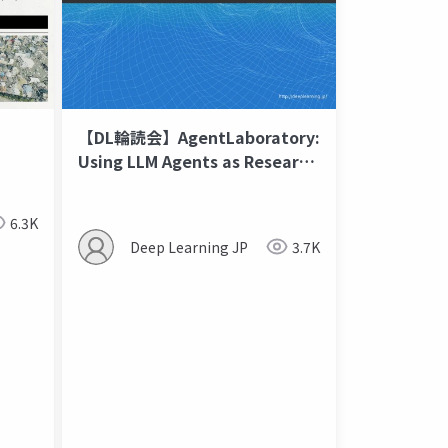
【DL輪読会】AgentLaboratory:
Using LLM Agents as Research
Assistant
6.3K
Deep Learning JP
3.7K