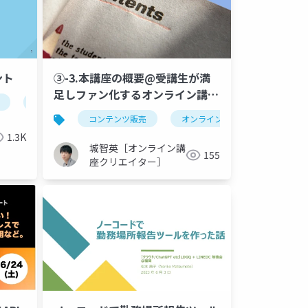
ント
③-3.本講座の概要@受講生が満
足しファン化するオンライン講座
project management
skyway
remote-controlled
カリキュラムの作り方！アウトラ
コンテンツ販売
オンライン講座
カリキュ
インを作り込む台本制作で「話せ
1.3K
ない…」を無くす
城智英［オンライン講
155
座クリエイター］