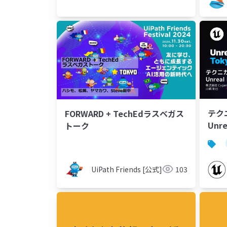
テク
FORWARD + TechEdラスベガス
Unr
トーク
【UN
UiPath Friends [公式]
103