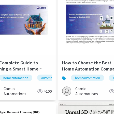
Complete Guide to
How to Choose the Best
ning a Smart Home
Home Automation Comp
re Construction Begins
in Kerala 2026
im processing
homeautomation
automation
home improvement
homeautomation
o
Camio
Camio
>100
Automations
Automations