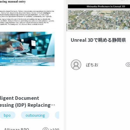
Unreal 3Dで眺める静岡県
ice
homelab
docker管理
ぽちお
lligent Document
essing (IDP) Replacing
al entry
bpo
outsourcing
automation
Allianze BPO
>100