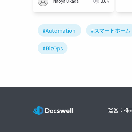
Naoya Okada
3.6K
#Automation
#スマートホーム
#BizOps
運営：株