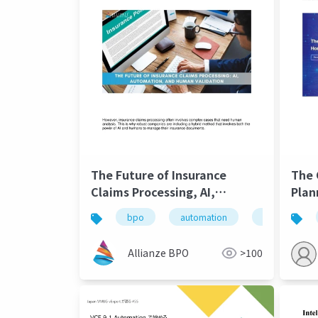
The Future of Insurance
The 
Claims Processing, AI,
Plan
Automation, and Human
Befo
bpo
automation
insurance cla
Validation
Allianze BPO
>100