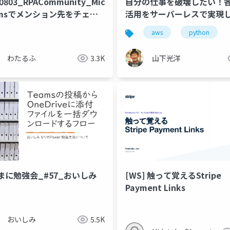
0803_RPACommunity_Microsoft
自分の仕事を破壊したい！各A
amsでメンション先をチェッ
活用をサーバーレスで実現
ックスで指定する仕組みを作
る設計や運用など。
aws
python
みた
わたるふ
3.3K
山下光洋
まに勉強会_#57_おいしみ
[WS] 触って覚えるStripe
Payment Links
おいしみ
5.5K