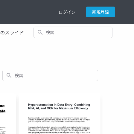
ログイン
新規登録
検索
てのスライド
検索