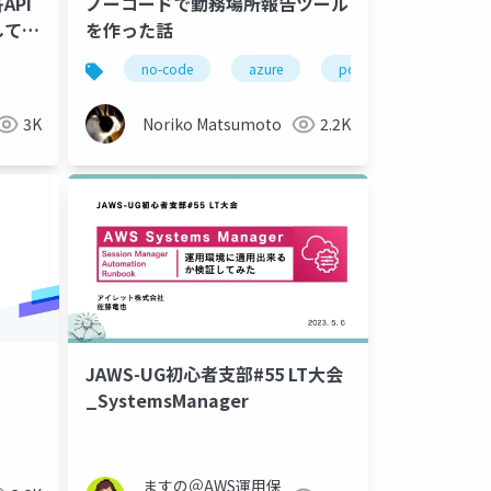
PI
ノーコードで勤務場所報告ツール
してい
を作った話
no-code
azure
power-automate
3K
Noriko Matsumoto
2.2K
JAWS-UG初心者支部#55 LT大会
_SystemsManager
ますの＠AWS運用保