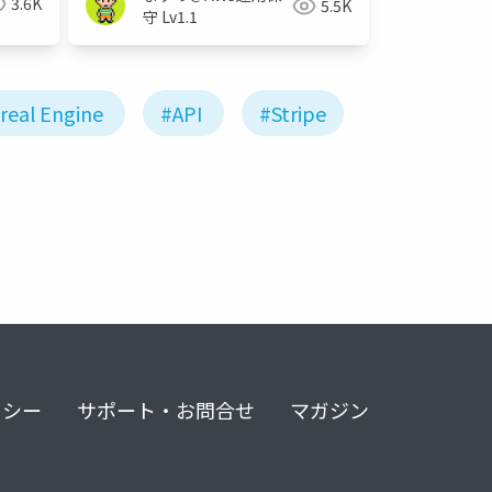
3.6K
5.5K
守 Lv1.1
real Engine
#API
#Stripe
リシー
サポート・お問合せ
マガジン