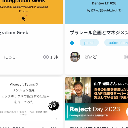
gration Geek
プラレール企画とマネジメ
plarail
automation
にっしー
1.3K
ぼいど