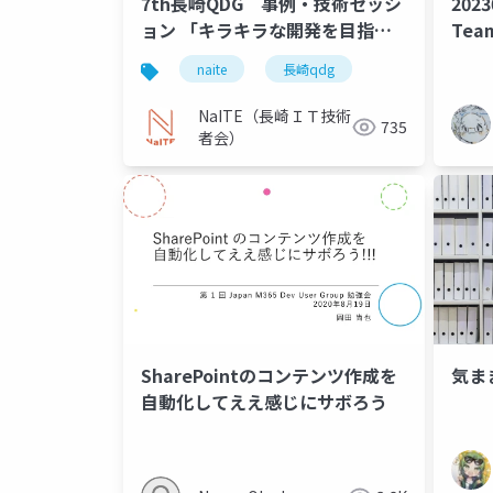
7th長崎QDG 事例・技術セッシ
2023
ョン 「キラキラな開発を目指し
Te
て徹底的にテストを自動化しよう
クボ
naite
長崎qdg
とした話」
って
NaITE（長崎ＩＴ技術
735
者会）
SharePointのコンテンツ作成を
気ま
自動化してええ感じにサボろう