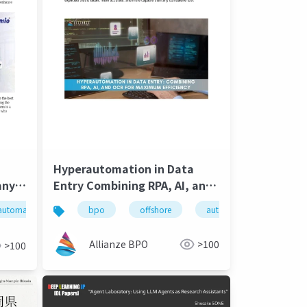
Hyperautomation in Data
any
Entry Combining RPA, AI, and
OCR for Maximum Efficiency
ffice automation
automation
home improvement
bpo
offshore
light automation
automation
offic
Allianze BPO
>100
>100