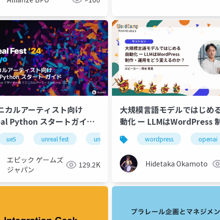
ニカルアーティスト向け
大規模言語モデルではじめる
eal Python スタートガイド
動化 ー LLMはWordPress
REAL FEST 2024 TOKYO】
運用をどう変えるのか？
ue5
unreal fest
unreal fest 2024 tokyo
wordpress
openai
エピック ゲームズ
Hidetaka Okamoto
129.2K
ジャパン