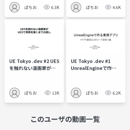
アクセスしてみよう)
ぽちお
6.3K
ぽちお
4.6K
UE Tokyo .dev #2 UE5
UE Tokyo .dev #1
を触れない漫画家が
UnrealEngineで作る
UE5で背景を描くまで
業務アプリ
の話し
ぽちお
13K
ぽちお
6.2K
このユーザの動画一覧