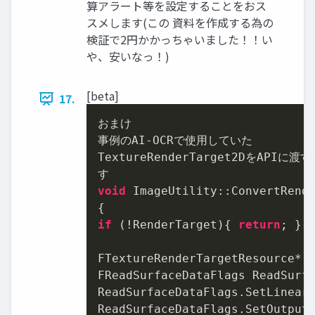
算アラート等を設定することをおス
スメします(この 資料を作成する為の
検証で2円かかっちゃいました！！い
や、安いなっ！)
[beta]
17.
おまけ

事例のAI-OCRで使用していた

TextureRenderTarget2DをAPIに
void
 ImageUtility::ConvertRende
if
 (!RenderTarget){ 
return
; }

FTextureRenderTargetResource* R
FReadSurfaceDataFlags ReadSurfa
ReadSurfaceDataFlags.SetLinear
ReadSurfaceDataFlags.SetOutput