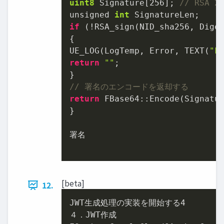
uint8
 Signature[
256
]; 
// RSA 
unsigned 
int
if
 (!RSA_sign(NID_sha256, Diges
{

UE_LOG(LogTemp, Error, TEXT(
"F
return
""
;

// 署名のエンコードを返却する
return
 FBase64::Encode(Signatur
}

署名

[beta]
12.
JWT生成処理の実装を開始する
4
４．JWT作成
