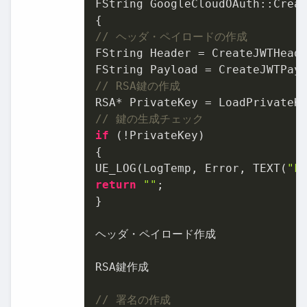
FString GoogleCloudOAuth::Creat
// ヘッダ・ペイロードの作成
FString Header = CreateJWTHead
FString Payload = CreateJWTPay
// RSA鍵の作成
RSA* PrivateKey = LoadPrivateK
// 鍵の生成チェック
if
 (!PrivateKey)

{

UE_LOG(LogTemp, Error, TEXT(
"F
return
""
;

}

ヘッダ・ペイロード作成

RSA鍵作成

// 署名の作成