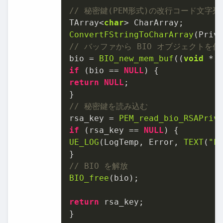
// 秘密鍵(PEM形式)の改行コード文字
TArray<
char
ConvertFStringToCharArray
(Priv
// バッファから BIO オブジェクトを作
bio = 
BIO_new_mem_buf
((
void
 *)
if
 (bio == 
NULL
return
NULL
;

// 秘密鍵を読み込む
rsa_key = 
PEM_read_bio_RSAPriv
if
 (rsa_key == 
NULL
UE_LOG
(LogTemp, Error, 
TEXT
(
"F
// BIO を解放
BIO_free
(bio);

return
 rsa_key;

}
