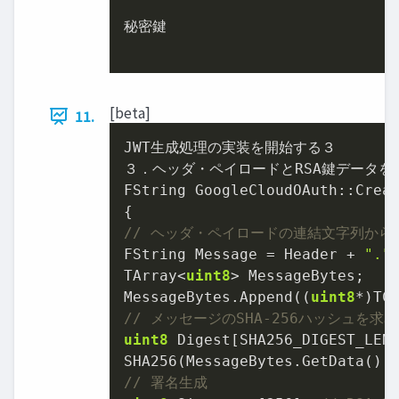
秘密鍵

[beta]
11.
JWT生成処理の実装を開始する３

３．ヘッダ・ペイロードとRSA鍵データを
FString GoogleCloudOAuth::Crea
// ヘッダ・ペイロードの連結文字列から
FString Message = Header + 
"."
TArray<
uint8
> MessageBytes;

MessageBytes.Append((
uint8
// メッセージのSHA-256ハッシュを求
uint8
 Digest[SHA256_DIGEST_LENG
// 署名生成