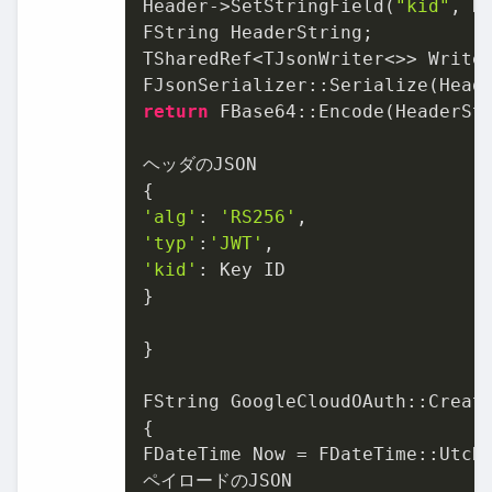
Header->SetStringField(
"kid"
, Ke
FString HeaderString;

TSharedRef<TJsonWriter<>> Writer
return
 FBase64::Encode(HeaderStr
ヘッダのJSON

'alg'
: 
'RS256'
'typ'
:
'JWT'
'kid'
: Key ID

}

}

FString GoogleCloudOAuth::Create
{

FDateTime Now = FDateTime::UtcNo
ペイロードのJSON
