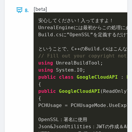
[beta]
8.
安心してください！入ってますよ！

UnrealEngineには最初からこの処理に必
Build.csに”OpenSSL”を定義する
// Fill out your copyright noti
using
using
public
class
GoogleCloudAPI
 : 
M
public
GoogleCloudAPI
(
ReadOnlyT
{

PCHUsage = PCHUsageMode.UseExpli
OpenSSL：署名に使用

Json&JsonUtilities：JWTの作成＆