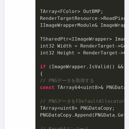
TArray<FColor> OutBMP;

RenderTargetResource->ReadPixel
IImageWrapperModule& ImageWrap
TSharedPtr<IImageWrapper> Image
int32 Width = RenderTarget->Get
int32 Height = RenderTarget->Ge
if
 (ImageWrapper.IsValid() && 
// PNGデータを取得する
const
 TArray64<uint8>& PNGData 
// PNGデータをFDefaultAllocato
TArray<uint8> PNGDataCopy;

PNGDataCopy.Append(PNGData.GetD
// Base64エンコード