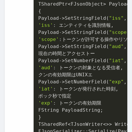
TSharedPtr<FJsonObject> Payload
{

Payload->SetStringField(
"iss"
'iss'
: エンティティを識別情報,

Payload->SetStringField(
"scope"
'scope'
:トークンが許可する操作やリソース
Payload->SetStringField(
"aud"
, A
現在の時間とアクセストー

Payload->SetNumberField(
"iat"
'aud'
: トークンの対象となる受信者,

クンの有効期限はUNIXエ

Payload->SetNumberField(
"exp"
, 
'iat'
: トークンが発行された時刻,

'exp'
: トークンの有効期限

FString PayloadString;

}

TSharedRef<TJsonWriter<>> Writer