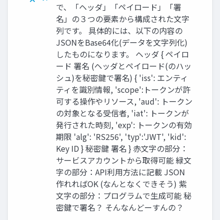
で、「ヘッダ」「ペイロード」「署
名」の３つの要素から構成された文字
列です。 具体的には、以下の内容の
JSONをBase64化(データを文字列化)
したものになります。 ヘッダ { ペイロ
ード 署名 (ヘッダとペイロード(のハッ
シュ)を秘密鍵で署名) { 'iss': エンティ
ティを識別情報, 'scope':トークンが許
可する操作やリソース, 'aud': トークン
の対象となる受信者, 'iat': トークンが
発行された時刻, 'exp': トークンの有効
期限 'alg': 'RS256', 'typ':'JWT', 'kid':
Key ID } 秘密鍵 署名 } 赤文字の部分：
サービスアカウントから取得可能 緑文
字の部分：API利用方法に記載 JSON
作れればOK (なんとなくできそう) 紫
文字の部分：プログラムで生成可能 秘
密鍵で署名？ そんなんどーすんの？