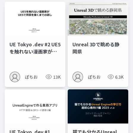
UE Tokyo .dev #2 UE5
Unreal 3Dで眺める静
を触れない漫画家が
岡県
UE5で背景を描くまで
の話し
ぽちお
13K
ぽちお
6.3K
UE Tokyo .dev #1
猫でも分かるUnreal