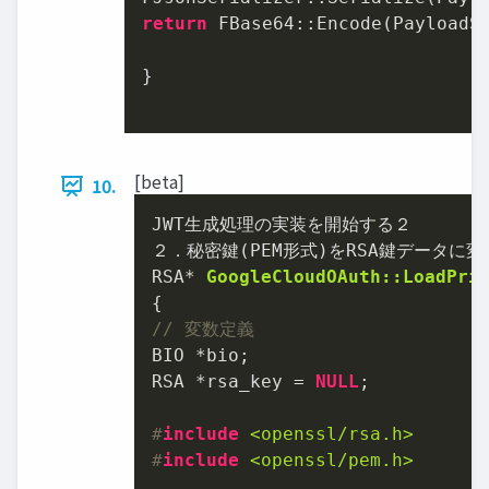
return
 FBase64::Encode(PayloadSt
}

[beta]
10.
JWT生成処理の実装を開始する２

RSA* 
GoogleCloudOAuth::LoadPri
// 変数定義
BIO *bio;

RSA *rsa_key = 
NULL
;

#
include
<openssl/rsa.h>
#
include
<openssl/pem.h>