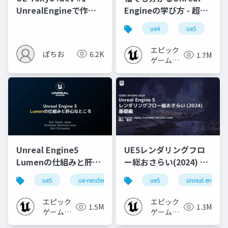
UnrealEngineで作る
Engineの学び方 - 超初
業務アプリ
心者向け編 - 2023 v1.0
ue4
ue5
u
エピック
ぽちお
6.2K
1.7M
ゲームズ
ジャパン
Unreal Engine5
UE5レンダリングフロ
Lumenの仕組みと肝心
ー総おさらい(2024) 基
なところ
礎編！
ue5
ue-rendering
ue-lumen
ue5
unreal engine
[CEDEC+KYUSHU
2024]
エピック
エピック
1.5M
1.3M
ゲームズ
ゲームズ
ジャパン
ジャパン