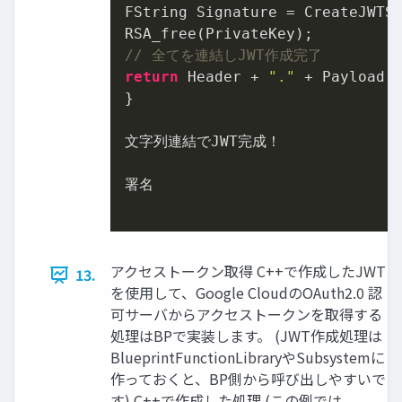
FString Signature = CreateJWTSi
// 全てを連結しJWT作成完了
return
 Header + 
"."
 + Payload 
}

文字列連結でJWT完成！

署名

アクセストークン取得 C++で作成したJWT
13.
を使用して、Google CloudのOAuth2.0 認
可サーバからアクセストークンを取得する
処理はBPで実装します。 (JWT作成処理は
BlueprintFunctionLibraryやSubsystemに
作っておくと、BP側から呼び出しやすいで
す) C++で作成した処理 (この例では