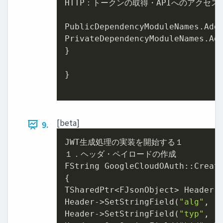
HTTP：トークンの取得・APIへのアクセス(
PublicDependencyModuleNames.Add
PrivateDependencyModuleNames.Ad
}

}

[beta]
9.
JWT生成処理の実装を開始する１

１．ヘッダ・ペイロードの作成

FString GoogleCloudOAuth::Create
{

TSharedPtr<FJsonObject> Header 
Header->SetStringField(
"alg"
, 
"
Header->SetStringField(
"typ"
, 
"