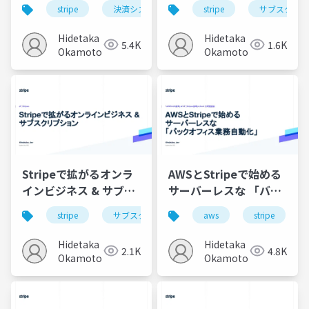
発・保守の効率化
クリプション
stripe
決済システム
stripe
サブスクリプ
Hidetaka
Hidetaka
5.4K
1.6K
Okamoto
Okamoto
Stripeで拡がるオンラ
AWSとStripeで始める
インビジネス & サブス
サーバーレスな 「バッ
クリプション
クオフィス業務自動
stripe
サブスクリプション
aws
stripe
化」
Hidetaka
Hidetaka
2.1K
4.8K
Okamoto
Okamoto