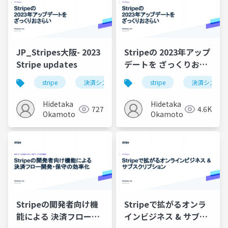
JP_Stripes大阪- 2023
Stripeの 2023年アップ
Stripe updates
デートを ざっくりおさ
らい
stripe
決済システム
サブスクリプション
stripe
決済システム
Hidetaka
Hidetaka
727
4.6K
Okamoto
Okamoto
Stripeの開発者向け機
Stripeで拡がるオンラ
能による 決済フロー開
インビジネス & サブス