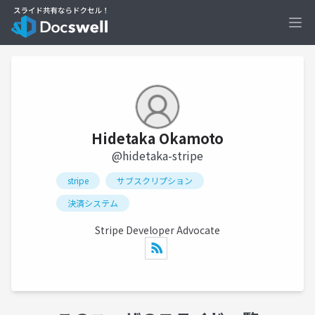
Ope
Hidetaka Okamoto
@hidetaka-stripe
stripe
サブスクリプション
決済システム
Stripe Developer Advocate