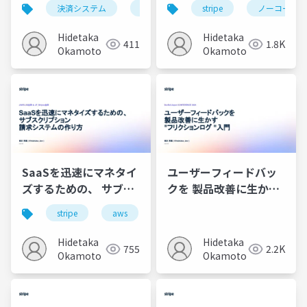
Stripeで高める３つの
発の進め方
決済システム
stripe
ノーコード
stripe
ノーコード
方法
Hidetaka
Hidetaka
411
1.8K
Okamoto
Okamoto
SaaSを迅速にマネタイ
ユーザーフィードバッ
ズするための、 サブス
クを 製品改善に生かす
クリプション 請求シス
"フリクションログ"入
stripe
aws
テムの作り方
門
Hidetaka
Hidetaka
755
2.2K
Okamoto
Okamoto