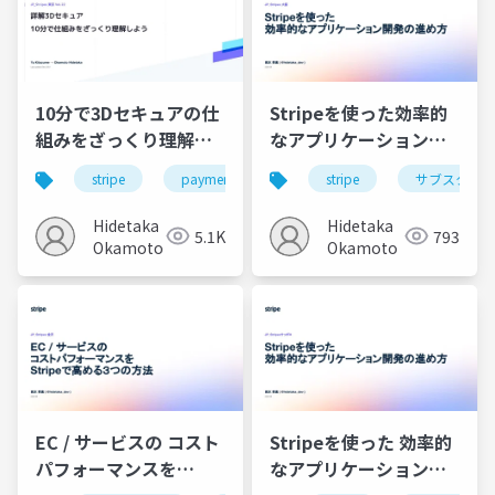
10分で3Dセキュアの仕
Stripeを使った効率的
組みをざっくり理解し
なアプリケーション開
よう
発の進め方
stripe
payment
3dセキュア
stripe
サブスクリプ
Hidetaka
Hidetaka
5.1K
793
Okamoto
Okamoto
EC / サービスの コスト
Stripeを使った 効率的
パフォーマンスを
なアプリケーション開