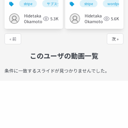
な料金体系がStripeで
済・請求管理 体験ワー
stripe
サブスクリプション
stripe
決済システム
wordpress
実現できるのか？ /
クショップ
JP_Stripes Tokyo
Hidetaka
Hidetaka
5.3K
5.6K
202309
Okamoto
Okamoto
« 前
次 »
このユーザの動画一覧
条件に一致するスライドが見つかりませんでした。