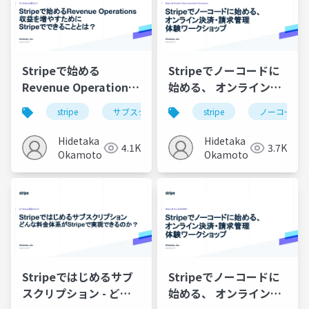
Stripeで始める
Stripeでノーコードに
Revenue Operations
始める、 オンライン決
収益を増やすために
済・請求管理 体験ワー
stripe
サブスクリプション
stripe
ノーコード
Stripeでできることと
クショップ
は？
Hidetaka
Hidetaka
4.1K
3.7K
Okamoto
Okamoto
Stripeではじめるサブ
Stripeでノーコードに
スクリプション - どん
始める、 オンライン決