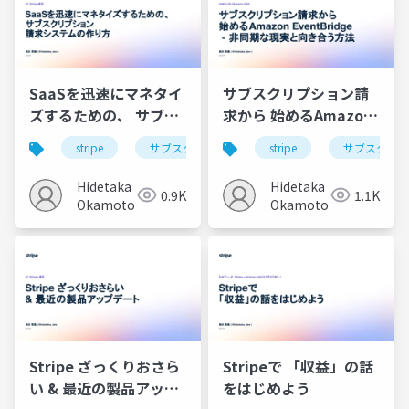
SaaSを迅速にマネタイ
サブスクリプション請
ズするための、 サブス
求から 始めるAmazon
クリプション 請求シス
EventBridge - 非同期
stripe
サブスクリプション
stripe
サブスクリプ
テムの作り方
な現実と向き合う方法
Hidetaka
Hidetaka
0.9K
1.1K
Okamoto
Okamoto
Stripe ざっくりおさら
Stripeで 「収益」の話
い & 最近の製品アップ
をはじめよう