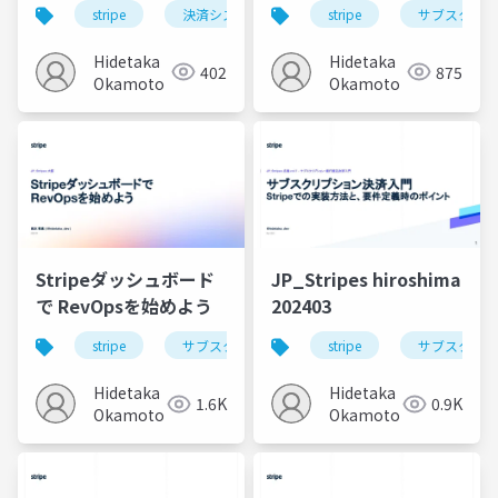
デート
stripe
決済システム
stripe
サブスクリプ
Hidetaka
Hidetaka
402
875
Okamoto
Okamoto
Stripeダッシュボード
JP_Stripes hiroshima
で RevOpsを始めよう
202403
stripe
サブスクリプション
stripe
ノーコード
サブスクリプ
Hidetaka
Hidetaka
1.6K
0.9K
Okamoto
Okamoto