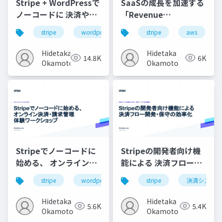
Stripe + WordPressで
SaaSの成長を加速する
ノーコードに 決済やサ
「Revenue
ブスクを始めようワー
Operations」の始め方
stripe
wordpress
stripe
aws
クショップ
Hidetaka
Hidetaka
14.8K
6K
Okamoto
Okamoto
Stripeでノーコードに
Stripeの開発者向け機
始める、 オンライン決
能による 決済フロー開
済・請求管理 体験ワー
発・保守の効率化
stripe
wordpress
ノーコード
stripe
決済システム
サブスクリ
クショップ
Hidetaka
Hidetaka
5.6K
5.4K
Okamoto
Okamoto