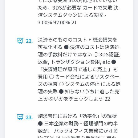
とによる失敗 3DS対応されていない
ため、3DSが必要な カードで失敗 決
済システムダウンに よる失敗 -
3.00% 92.00% 21
決済そのもののコスト + 機会損失を
22.
可視化する ● 決済のコストは決済処
理の手数料だけではない ○ 3DS認証,
返金, トランザクション費用, etc ●
「決済処理が原因で逃した売上 」も
費用 ○ カード会社によるリスクベー
スの拒否 ○ システムの停止 による処
理の失敗 ● 知らないうちに逃した売
上 がないかをチェックしよう 22
請求管理における「効率化」の現状
23.
● 日本企業の財務・経理部門の約半
数が、 バックオフィス業務にかける