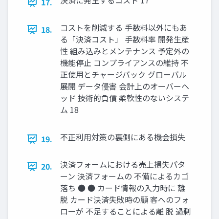
決済に発生するコスト 17
17.
コストを削減する 手数料以外にもあ
18.
る「決済コスト」 手数料率 開発生産
性 組み込みとメンテナンス 予定外の
機能停止 コンプライアンスの維持 不
正使用とチャージバック グローバル
展開 データ侵害 会計上のオーバーヘ
ッド 技術的負債 柔軟性のないシステ
ム 18
不正利用対策の裏側にある機会損失
19.
決済フォームにおける売上損失パタ
20.
ーン 決済フォームの 不備によるカゴ
落ち ● ● カード情報の入力時に 離
脱 カード決済失敗時の顧 客へのフォ
ローが 不足することによる離 脱 過剰