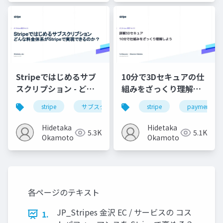
Stripeではじめるサブ
10分で3Dセキュアの仕
スクリプション - どん
組みをざっくり理解し
な料金体系がStripeで
よう
stripe
サブスクリプション
stripe
決済システム
payment
実現できるのか？ /
JP_Stripes Tokyo
Hidetaka
Hidetaka
5.3K
5.1K
202309
Okamoto
Okamoto
各ページのテキスト
JP_Stripes 金沢 EC / サービスの コス
1.