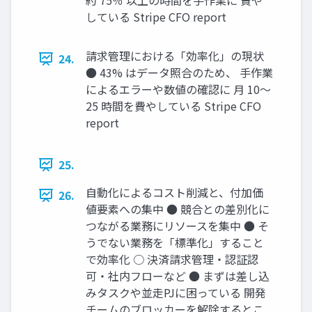
約 75％ 以上の時間を手作業に 費や
している Stripe CFO report
請求管理における「効率化」の現状
24.
● 43% はデータ照合のため、 手作業
によるエラーや数値の確認に 月 10～
25 時間を費やしている Stripe CFO
report
25.
自動化によるコスト削減と、付加価
26.
値要素への集中 ● 競合との差別化に
つながる業務にリソースを集中 ● そ
うでない業務を「標準化」すること
で効率化 ○ 決済請求管理・認証認
可・社内フローなど ● まずは差し込
みタスクや並走PJに困っている 開発
チームのブロッカーを解除するとこ