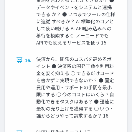
業務を合わせる ことができるか？ ●
データやイベントをシステムと連携
できる か？ ● いつまでツールの仕様
に追従 すべきか？ A: 標準化のコアと
して使い続ける B: API組み込みへの
移行を模索する C: ノーコードでも
APIでも使えるサービスを使う 15
決済から、開発のコスパを高めるポ
16.
イント ● 決済系の開発工数や利用料
金を安く抑える ○ できるだけコード
を書かずに実現できないか？ ● 固定
費用や運用・サポートの手間を最小
限にする ○ 今のコストはいくら？自
動化できるタスクはある？ ● 迅速に
最初の売り上げを獲得する ○ いつ・
誰からどうやって請求するか？ 16