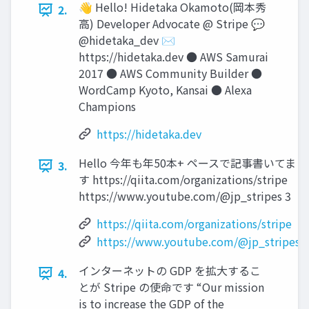
👋 Hello! Hidetaka Okamoto(岡本秀
2.
高) Developer Advocate @ Stripe 💬
@hidetaka_dev ✉
https://hidetaka.dev ● AWS Samurai
2017 ● AWS Community Builder ●
WordCamp Kyoto, Kansai ● Alexa
Champions
https://hidetaka.dev
Hello 今年も年50本+ ペースで記事書いてま
3.
す https://qiita.com/organizations/stripe
https://www.youtube.com/@jp_stripes 3
https://qiita.com/organizations/stripe
https://www.youtube.com/@jp_stripes
インターネットの GDP を拡大するこ
4.
とが Stripe の使命です “Our mission
is to increase the GDP of the