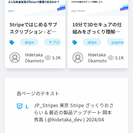
Stripeではじめるサブ
10分で3Dセキュアの仕
スクリプション - どん
組みをざっくり理解し
な料金体系がStripeで
よう
stripe
サブスクリプション
stripe
決済システム
payment
実現できるのか？ /
JP_Stripes Tokyo
Hidetaka
Hidetaka
5.3K
5.1K
202309
Okamoto
Okamoto
各ページのテキスト
JP_Stripes 東京 Stripe ざっくりおさ
1.
らい & 最近の製品アップデート 岡本
秀高 ( @hidetaka_dev ) 2024/04