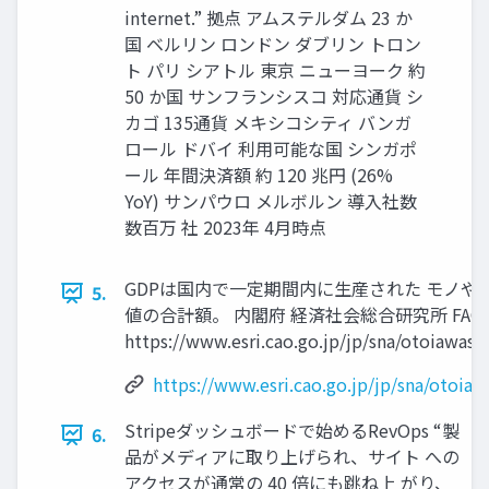
internet.” 拠点 アムステルダム 23 か
国 ベルリン ロンドン ダブリン トロン
ト パリ シアトル 東京 ニューヨーク 約
50 か国 サンフランシスコ 対応通貨 シ
カゴ 135通貨 メキシコシティ バンガ
ロール ドバイ 利用可能な国 シンガポ
ール 年間決済額 約 120 兆円 (26%
YoY) サンパウロ メルボルン 導入社数
数百万 社 2023年 4月時点
GDPは国内で一定期間内に生産された モノや
5.
値の合計額。 内閣府 経済社会総合研究所 FAQ
https://www.esri.cao.go.jp/jp/sna/otoiawase
https://www.esri.cao.go.jp/jp/sna/otoia
Stripeダッシュボードで始めるRevOps “製
6.
品がメディアに取り上げられ、サイト への
アクセスが通常の 40 倍にも跳ね上 がり、