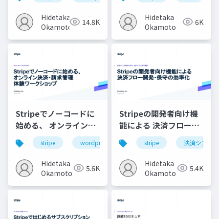
クショップ
Hidetaka
Hidetaka
14.8K
6K
Okamoto
Okamoto
Stripeでノーコードに
Stripeの開発者向け機
始める、 オンライン決
能による 決済フロー開
済・請求管理 体験ワー
発・保守の効率化
stripe
wordpress
ノーコード
stripe
決済システム
サブスクリ
クショップ
Hidetaka
Hidetaka
5.6K
5.4K
Okamoto
Okamoto