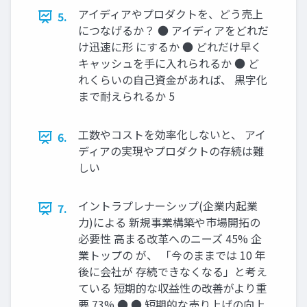
アイディアやプロダクトを、どう売上
5.
につなげるか？ ● アイディアをどれだ
け迅速に形 にするか ● どれだけ早く
キャッシュを手に入れられるか ● ど
れくらいの自己資金があれば、 黒字化
まで耐えられるか 5
工数やコストを効率化しないと、 アイ
6.
ディアの実現やプロダクトの存続は難
しい
イントラプレナーシップ(企業内起業
7.
力)による 新規事業構築や市場開拓の
必要性 高まる改革へのニーズ 45% 企
業トップの が、 「今のままでは 10 年
後に会社が 存続できなくなる」と考え
ている 短期的な収益性の改善がより重
要 73% ● ● 短期的な売り上げの向上