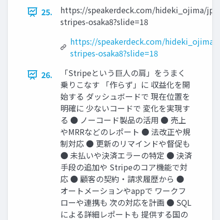
https://speakerdeck.com/hideki_ojima/jp-
25.
stripes-osaka8?slide=18
https://speakerdeck.com/hideki_ojima/j
stripes-osaka8?slide=18
「Stripeという巨人の肩」をうまく
26.
乗りこなす 「作らず」に 収益化を開
始する ダッシュボードで 現在位置を
明確に 少ないコードで 変化を実現す
る ● ノーコード製品の活用 ● 売上
やMRRなどのレポート ● 法改正や規
制対応 ● 更新のリマインドや督促も
● 未払いや決済エラーの特定 ● 決済
手段の追加や Stripeのコア機能で対
応 ● 顧客の契約・請求履歴から ●
オートメーションやappで ワークフ
ローや連携も 次の対応を計画 ● SQL
による詳細レポートも 提供する国の