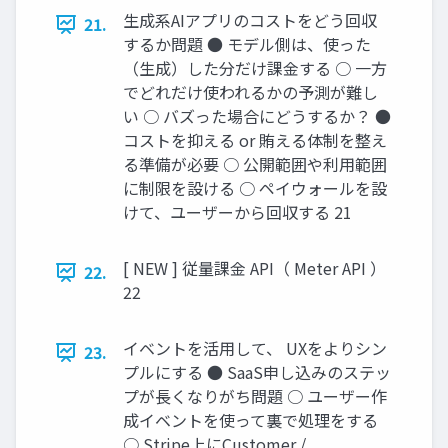
生成系AIアプリのコストをどう回収
21.
するか問題 ● モデル側は、使った
（生成）した分だけ課金する ○ 一方
でどれだけ使われるかの予測が難し
い ○ バズった場合にどうするか？ ●
コストを抑える or 賄える体制を整え
る準備が必要 ○ 公開範囲や利用範囲
に制限を設ける ○ ペイウォールを設
けて、ユーザーから回収する 21
[ NEW ] 従量課金 API（ Meter API ）
22.
22
イベントを活用して、 UXをよりシン
23.
プルにする ● SaaS申し込みのステッ
プが長くなりがち問題 ○ ユーザー作
成イベントを使って裏で処理をする
○ Stripe上にCustomer /