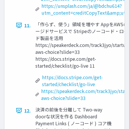
https://unsplash.com/ja/@bdchu614?
utm_content=creditCopyText&amp;utm
「作らず、使う」領域を増やす AppをAWSの
11.
ージドサービスで Stripeのノーコード・ロ
ド製品を活用
https://speakerdeck.com/track3jyo/startup
aws-choice?slide=33
https://docs.stripe.com/get-
started/checklist/go-live 11
https://docs.stripe.com/get-
started/checklist/go-live
https://speakerdeck.com/track3jyo/star
aws-choice?slide=33
決済の前後を分離して Two-way
12.
doorな状況を作る Dashboard
Payment Links ( ノーコード ) コア機