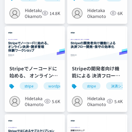
クショップ
Hidetaka
Hidetaka
14.8K
6K
Okamoto
Okamoto
Stripeでノーコードに
Stripeの開発者向け機
始める、 オンライン決
能による 決済フロー開
済・請求管理 体験ワー
発・保守の効率化
stripe
wordpress
ノーコード
stripe
決済システム
サブスクリ
クショップ
Hidetaka
Hidetaka
5.6K
5.4K
Okamoto
Okamoto