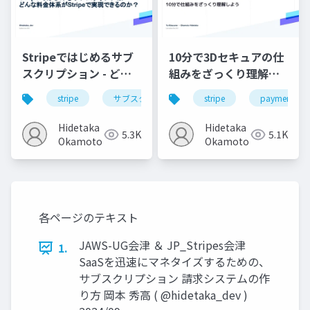
Stripeではじめるサブ
10分で3Dセキュアの仕
スクリプション - どん
組みをざっくり理解し
な料金体系がStripeで
よう
stripe
サブスクリプション
stripe
決済システム
payment
実現できるのか？ /
JP_Stripes Tokyo
Hidetaka
Hidetaka
5.3K
5.1K
202309
Okamoto
Okamoto
各ページのテキスト
JAWS-UG会津 ＆ JP_Stripes会津
1.
SaaSを迅速にマネタイズするための、
サブスクリプション 請求システムの作
り方 岡本 秀高 ( @hidetaka_dev )