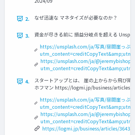
2024/09
なぜ迅速な マネタイズが必要なのか？
2.
資金が尽きる前に 損益分岐点を超える Unsplash
3.
https://unsplash.com/ja/写真/昼間崖っ
utm_content=creditCopyText&amp;utm_
https://unsplash.com/ja/@jeremybishop?
utm_content=creditCopyText&amp;utm_
スタートアップとは、 崖の上からから飛び降
4.
ホフマン https://logmi.jp/business/artic
https://unsplash.com/ja/写真/昼間崖っ
utm_content=creditCopyText&amp;utm_
https://unsplash.com/ja/@jeremybishop?
utm_content=creditCopyText&amp;utm_
https://logmi.jp/business/articles/36430