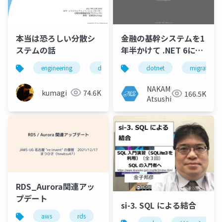
本当は恐ろしい分散シ
金融の基幹システムを1
ステムの話
年半かけて .NET 6に移
行した話
engineering
database
dotnet
big data
migration
distribut
NAKAMURA
kumagi
74.6K
166.5K
Atsushi
RDS_Aurora関連アッ
プデート
si-3. SQL による結合
aws
rds
aurora
jaws-ug
アップ