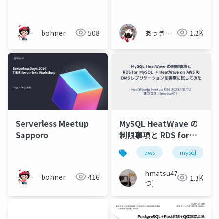
bohnen
508
あっきー
1.2K
Serverless Meetup
MySQL HeatWave の
Sapporo
制限事項と RDS for
MySQL → HeatWave
aws
mysql
on AWS の DMS レプリ
ケーションを実際に試
hmatsu47(ま
bohnen
416
1.3K
してみた
つ)