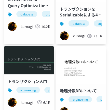
Query Optimization
トランザクションを
in Relational
Serializableにする4つ
database
programming
Systems
の方法
database
engineer
kumagi
10.2K
kumagi
23.1K
トランザクション入門
地理分散DBについて
engineering
programming
database
engineering
progr
kumagi
6.1K