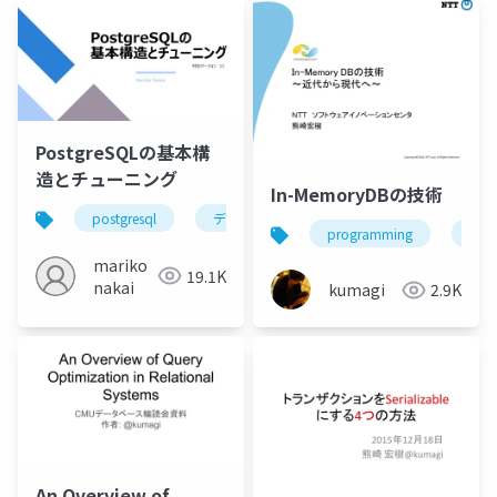
PostgreSQLの基本構
造とチューニング
In-MemoryDBの技術
postgresql
データベース
sqlチューニング
programming
dat
mariko
19.1K
nakai
kumagi
2.9K
An Overview of