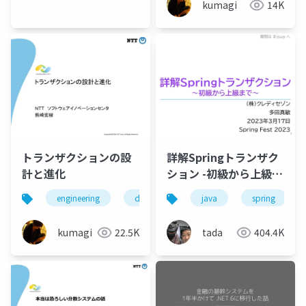
kumagi
14K
トランザクションの設
詳解Springトランザク
計と進化
ション -初級から上級ま
で- #jsug
engineering
database
java
programming
spring
kumagi
22.5K
tada
404.4K