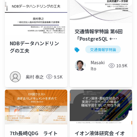
交通情報学特論 第6回
「PostgreSQL +
NDBデータハンドリン
PostGIS + QGIS による
グの工夫
交通情報学特論
公共交通データ分析
2」講師：伊藤昌毅
Masaki
10.9K
Ito
奥村 泰之
9.5K
7th長崎QDG ライト
イオン液体研究会 イオ