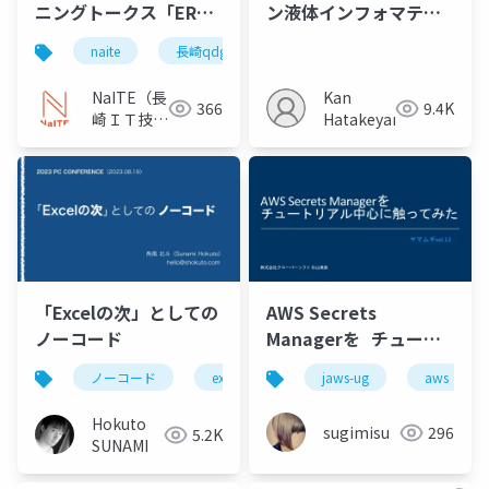
ニングトークス「ER図
ン液体インフォマティ
クエスト 過ぎ去りしド
クスの発展に向けて
naite
長崎qdg
キュメントを求め
(2023/9)
て 〜複雑性に眠る秘
NaITE（長
Kan
366
9.4K
宝〜」
崎ＩＴ技術
Hatakeyama
者会）
「Excelの次」としての
AWS Secrets
ノーコード
Managerを チュート
リアル中心に触ってみ
ノーコード
excel
情報教育
jaws-ug
appsheet
aws
た
Hokuto
sugimisu
296
5.2K
SUNAMI