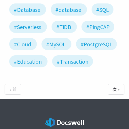
#Database
#database
#SQL
#Serverless
#TiDB
#PingCAP
#Cloud
#MySQL
#PostgreSQL
#Education
#Transaction
« 前
次 »