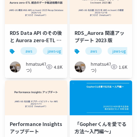
RDS Data API のその後
RDS_Aurora 関連アッ
と Aurora zero-ETL 統
プデート 2023 版
合のデータ転送処理の
aws
jaws-ug
aurora
aws
postgresql
jaws-ug
話
hmatsu47(ま
hmatsu47(ま
4.8K
1.6K
つ)
つ)
Performance Insights
「Gopherくんを愛でる
アップデート
方法～入門編～」