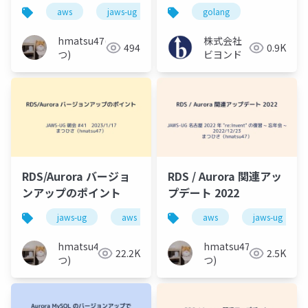
aws
jaws-ug
aurora
golang
rds
hmatsu47(ま
株式会社
494
0.9K
つ)
ビヨンド
RDS/Aurora バージョ
RDS / Aurora 関連アッ
ンアップのポイント
プデート 2022
jaws-ug
aws
aurora
aws
移行
jaws-ug
バー
hmatsu47(ま
hmatsu47(ま
22.2K
2.5K
つ)
つ)