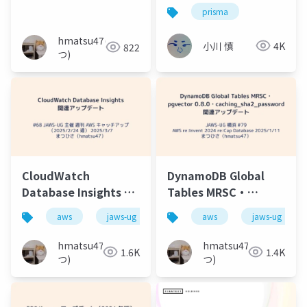
DBを扱う
prisma
hmatsu47(ま
小川 慎
4K
822
つ)
CloudWatch
DynamoDB Global
Database Insights 関
Tables MRSC・
連アップデート
pgvector 0.8.0・
aws
jaws-ug
mysql
aws
mariadb
jaws-ug
cl
caching_sha2_password
関連アップデート
hmatsu47(ま
hmatsu47(ま
1.6K
1.4K
つ)
つ)