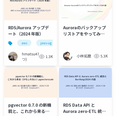
RDS/Aurora アップデ
Auroraのバックアップ
ート（2024 年版）
リストアをやってみた
話
aws
jaws-ug
aurora
hmatsu47(ま
小林拓磨
5.3K
1.3K
つ)
pgvector 0.7.0 の新機
RDS Data API と
能と、これから来る
Aurora zero-ETL 統合