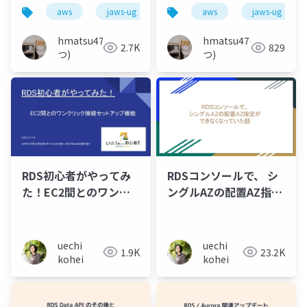
（かもしれない）
と BuriKaigi2024 の話
aws
jaws-ug
rds
aws
aurora
jaws-ug
postgre
pgvectorscale
hmatsu47(ま
hmatsu47(ま
2.7K
829
つ)
つ)
RDS初心者がやってみ
RDSコンソールで、 シ
た！EC2間とのワンク
ングルAZの配置AZ指定
リック接続セットアッ
が できなくなっていた
プ機能
話
uechi
uechi
1.9K
23.2K
kohei
kohei