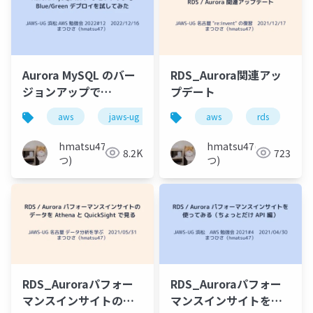
Aurora MySQL のバー
RDS_Aurora関連アッ
ジョンアップで
プデート
Blue_Green デプロイ
aws
jaws-ug
aurora
aws
移行
rds
バー
a
を試してみた
hmatsu47(ま
hmatsu47(ま
8.2K
723
つ)
つ)
RDS_Auroraパフォー
RDS_Auroraパフォー
マンスインサイトのデ
マンスインサイトを使