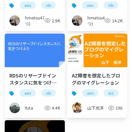
ータをAthenaと
ってみる（ちょっとだ
aws
rds
aurora
aws
athena
rds
quicksig
a
QuickSightで見る
けAPI編）
hmatsu47(ま
hmatsu47(ま
2.9K
14.2K
つ)
つ)
RDSのリザーブドイン
AZ障害を想定したブロ
スタンスに気をつけよ
グのマイグレーション
う
aws
rds
aws
ec2
a
Yuta
4.4K
山下光洋
196