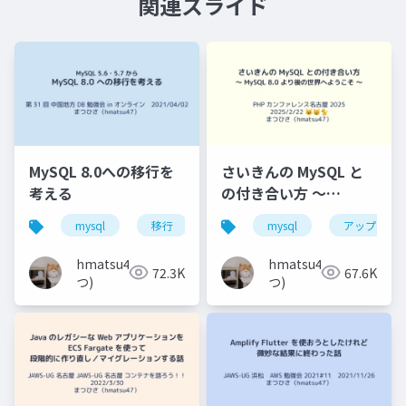
関連スライド
MySQL 8.0への移行を
さいきんの MySQL と
考える
の付き合い方 〜
MySQL 8.0 より後の世
mysql
移行
バージョンアップ
mysql
アップグレ
中国地方d
界へようこそ 〜
hmatsu47(ま
hmatsu47(ま
72.3K
67.6K
つ)
つ)