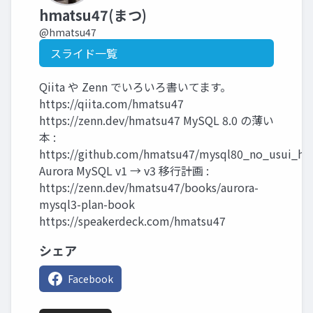
hmatsu47(まつ)
@hmatsu47
スライド一覧
Qiita や Zenn でいろいろ書いてます。
https://qiita.com/hmatsu47
https://zenn.dev/hmatsu47 MySQL 8.0 の薄い
本 :
https://github.com/hmatsu47/mysql80_no_usui_ho
Aurora MySQL v1 → v3 移行計画 :
https://zenn.dev/hmatsu47/books/aurora-
mysql3-plan-book
https://speakerdeck.com/hmatsu47
シェア
Facebook