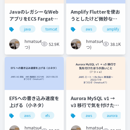
JavaのレガシーなWeb
Amplify Flutterを使お
アプリをECS Fargate
うとしたけど微妙な結
を使って段階的に作り
果に終わった話
java
tomcat
aws
aws
jaws-ug
amplify
ecs
直し／マイグレーショ
ンする話
hmatsu47(ま
hmatsu47(ま
52.9K
38.1K
つ)
つ)
EFSへの書き込み速度を
Aurora MySQL v1 →
上げる（小ネタ）
v3 移行で気を付けたほ
うが良いこと（7 つ +
aws
efs
jaws-ug
aws
aurora
α）
hmatsu47(ま
hmatsu47(ま