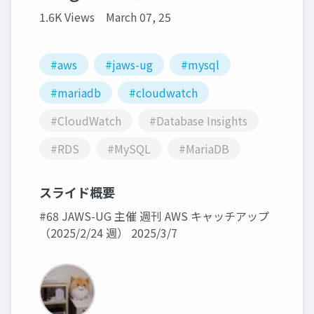
1.6K Views
March 07, 25
#aws
#jaws-ug
#mysql
#mariadb
#cloudwatch
#CloudWatch
#Database Insights
#RDS
#MySQL
#MariaDB
スライド概要
#68 JAWS-UG 主催 週刊 AWS キャッチアップ
（2025/2/24 週） 2025/3/7