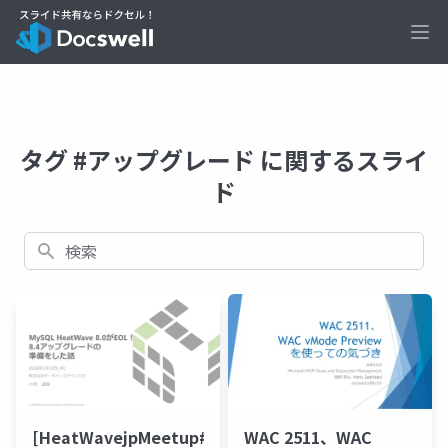
Ope
タグ #アップグレード に関するスライ
ド
検索
[HeatWavejpMeetup#17]
WAC 2511、WAC