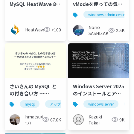
MySQL HeatWave 8.0
vModeを使っての気づ
がEOL！8.4アップグレ
き
windows admin center
ードの準備をした話 [小
串 遥香 氏 (株式会社デ
Norio
HeatWavejp
>100
2.5K
ータベーステクノロ
SASHIZAKI
ジ)]
さいきんの MySQL と
Windows Server 2025
の付き合い方 〜
のインストールとアッ
MySQL 8.0 より後の世
プグレード
mysql
アップグレード
windows server
移行
リリースモ
wi
界へようこそ 〜
hmatsu47(ま
Kazuki
67.6K
9K
つ)
Takai