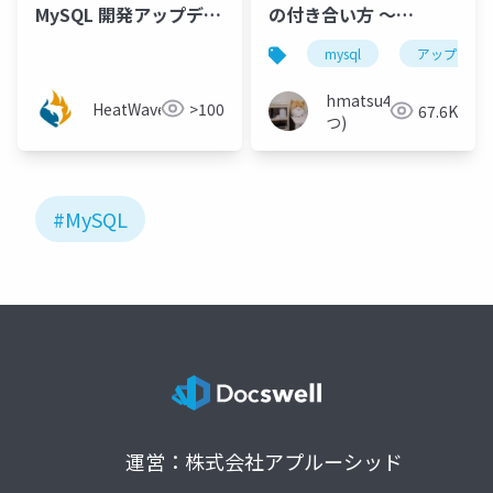
MySQL 開発アップデー
の付き合い方 〜
ト [梶山 隆輔氏 (日本オ
MySQL 8.0 より後の世
mysql
アップグレ
ラクル株式会社)]
界へようこそ 〜
hmatsu47(ま
HeatWavejp
>100
67.6K
つ)
#MySQL
運営：株式会社アプルーシッド