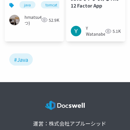
を使って段階的に作り
12 Factor App
java
tomcat
aws
jaws-ug
ecs
直し／マイグレーショ
ンする話
hmatsu47(ま
52.9K
つ)
Y
5.1K
Watanabe
#Java
運営：株式会社アプルーシッド