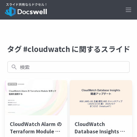
Ope
タグ #cloudwatch に関するスライド
検索
CloudWatch Alarm の
CloudWatch
Terraform Module を
Database Insights 関