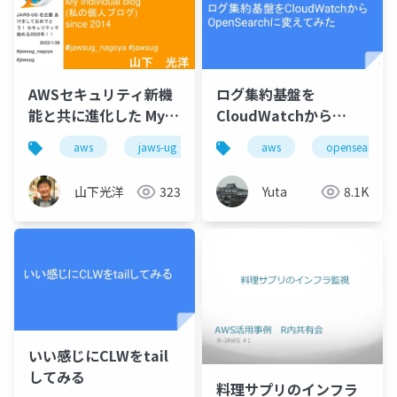
AWSセキュリティ新機
ログ集約基盤を
能と共に進化した My
CloudWatchから
Individual blog (私の
OpenSearchに変えて
aws
jaws-ug
wordpress
aws
opensearch
個人ブログ) since 2014
みた
山下光洋
323
Yuta
8.1K
いい感じにCLWをtail
してみる
料理サプリのインフラ