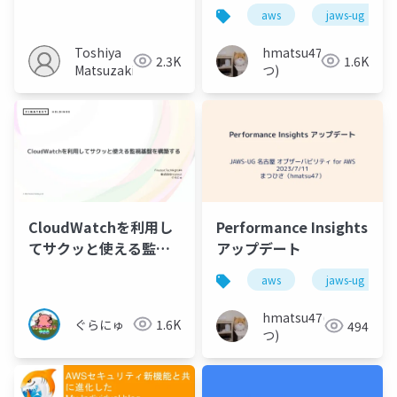
作って監視を展開する
連アップデート
aws
jaws-ug
Toshiya
hmatsu47(ま
2.3K
1.6K
Matsuzaki
つ)
CloudWatchを利用し
Performance Insights
てサクッと使える監視
アップデート
基盤を構築する
aws
jaws-ug
hmatsu47(ま
ぐらにゅ
1.6K
494
つ)