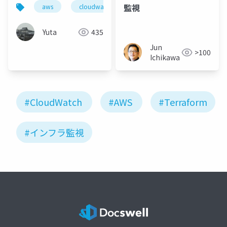
監視
aws
cloudwatch
cw
Yuta
435
Jun
>100
Ichikawa
#CloudWatch
#AWS
#Terraform
#インフラ監視