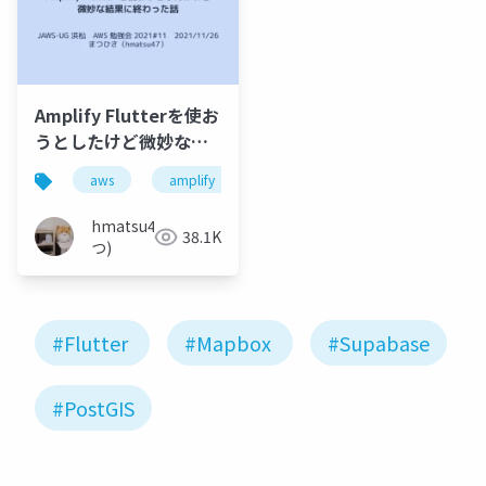
Amplify Flutterを使お
うとしたけど微妙な結
果に終わった話
aws
amplify
flutter
jaws-ug
ma
hmatsu47(ま
38.1K
つ)
#Flutter
#Mapbox
#Supabase
#PostGIS