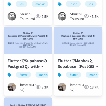
ios
mapkit
swift
iosdc
gis
ios
mapbox
g
Shuichi
Shuichi
9.5K
43.8K
Tsutsumi
Tsutsumi
FlutterでSupabaseの
FlutterでMapboxと
PostgreSQL with
Supabase（PostGIS）
PostGISを試してみた
を使ってみた
flutter
mapbox
supabase
flutter
postgresql
mapbox
hmatsu47(ま
hmatsu47(ま
8.3K
13.7K
つ)
つ)