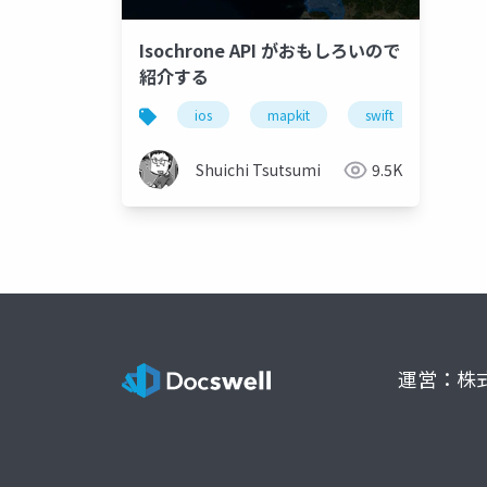
Isochrone API がおもしろいので
紹介する
ios
mapkit
swift
gis
Shuichi Tsutsumi
9.5K
運営：株