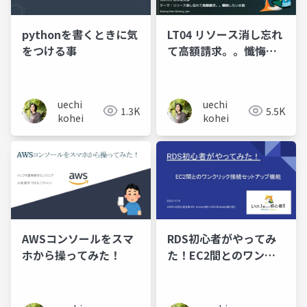
pythonを書くときに気
LT04 リソース消し忘れ
をつける事
て高額請求。。懺悔し
たいお話
uechi
uechi
1.3K
5.5K
kohei
kohei
AWSコンソールをスマ
RDS初心者がやってみ
ホから操ってみた！
た！EC2間とのワンク
リック接続セットアッ
プ機能