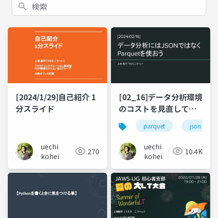
検索
[2024/1/29]自己紹介 1
[02_16]データ分析環境
分スライド
のコストを見直してみ
た。
parquet
json
uechi
uechi
270
10.4K
kohei
kohei