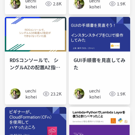
uechi
uechi
2.8K
1.9K
kohei
kohei
RDSコンソールで、 シ
GUI手順書を見直してみ
ングルAZの配置AZ指定
た
が できなくなっていた
話
uechi
uechi
23.2K
1.9K
kohei
kohei