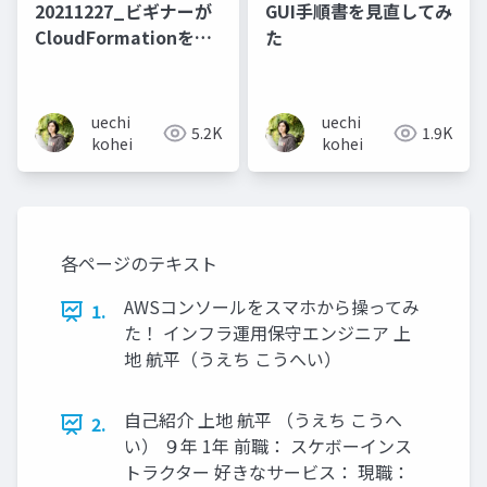
20211227_ビギナーが
GUI手順書を見直してみ
CloudFormationを使
た
用してハマったところ
uechi
uechi
5.2K
1.9K
kohei
kohei
各ページのテキスト
AWSコンソールをスマホから操ってみ
1.
た！ インフラ運用保守エンジニア 上
地 航平（うえち こうへい）
自己紹介 上地 航平 （うえち こうへ
2.
い） ９年 1年 前職： スケボーインス
トラクター 好きなサービス： 現職：