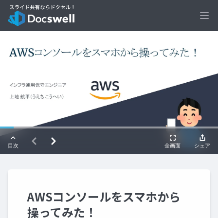
Ope
AWSコンソールをスマホから
操ってみた！