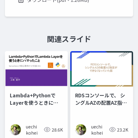
関連スライド
Lambda+Pythonで
RDSコンソールで、 シ
Layerを使うときにハ
ングルAZの配置AZ指定
マったこと
が できなくなっていた
話
uechi
uechi
28.6K
23.2K
kohei
kohei