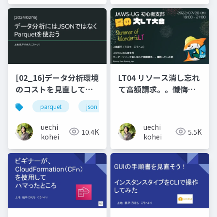
[02_16]データ分析環境
LT04 リソース消し忘れ
のコストを見直してみ
て高額請求。。懺悔し
た。
たいお話
parquet
json
athena
クエリ
ク
uechi
uechi
10.4K
5.5K
kohei
kohei