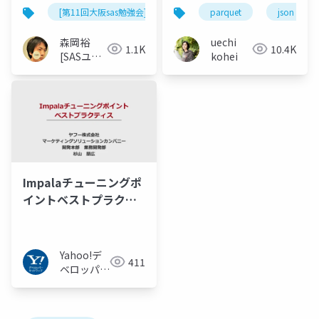
た。
[第11回大阪sas勉強会]
parquet
json
森岡裕
uechi
1.1K
10.4K
[SASユー
kohei
ザー総会
世話人]
Impalaチューニングポ
イントベストプラクテ
ィス
Yahoo!デ
411
ベロッパー
ネットワー
ク