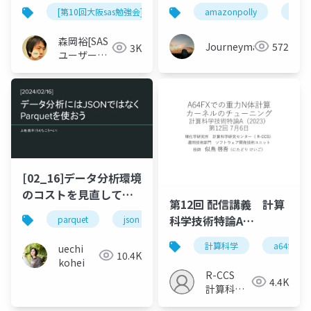
る際のチューニング方
[第10回大阪sas勉強会]
amazonpolly
jaws
法
森岡裕[SAS
Journeyman
572
3K
ユーザー総
会世話人]
[02_16]データ分析環境
のコストを見直してみ
第12回 配信講義 計算
た。
科学技術特論A
parquet
json
athena
クエリ
ク
（2023）
計算科学
a64fx
uechi
10.4K
kohei
R-CCS
4.4K
計算科学
研究推進