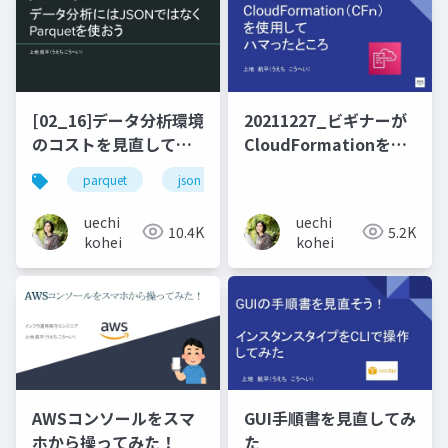
[02_16]データ分析環境
20211227_ビギナーが
のコストを見直してみ
CloudFormationを使
た。
用してハマったところ
parquet
json
athena
クエリ
ク
uechi
uechi
10.4K
5.2K
kohei
kohei
AWSコンソールをスマ
GUI手順書を見直してみ
ホから操ってみた！
た