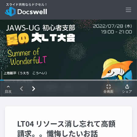
Ope
LT04 リソース消し忘れて高額
請求。。懺悔したいお話