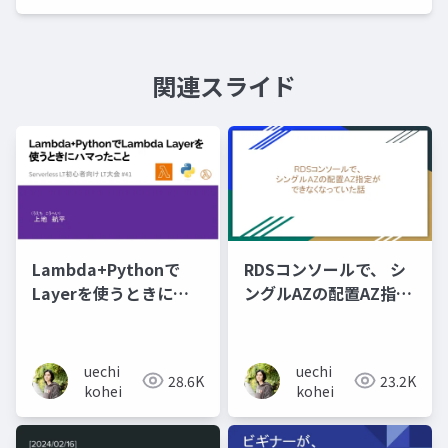
関連スライド
Lambda+Pythonで
RDSコンソールで、 シ
Layerを使うときにハ
ングルAZの配置AZ指定
マったこと
が できなくなっていた
話
uechi
uechi
28.6K
23.2K
kohei
kohei