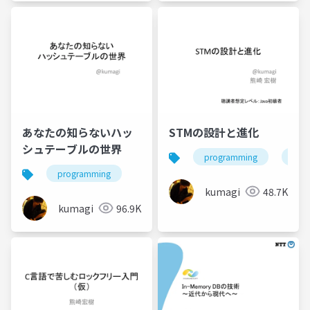
あなたの知らないハッ
STMの設計と進化
シュテーブルの世界
programming
engi
programming
kumagi
48.7K
kumagi
96.9K