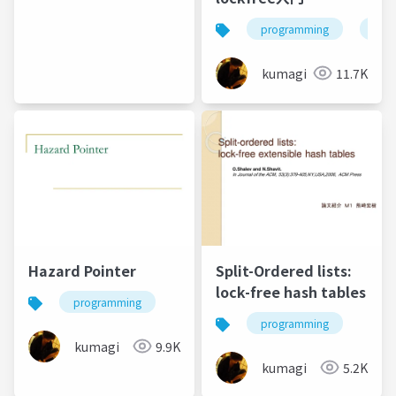
programming
engi
kumagi
11.7K
Hazard Pointer
Split-Ordered lists:
lock-free hash tables
programming
programming
kumagi
9.9K
kumagi
5.2K