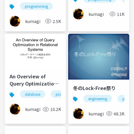
Value Storage
programming
kumagi
11K
kumagi
2.5K
An Overview of
Query Optimization
冬のLock-Free祭り
in Relational
database
programming
Systems
engineering
progr
kumagi
10.2K
kumagi
48.3K