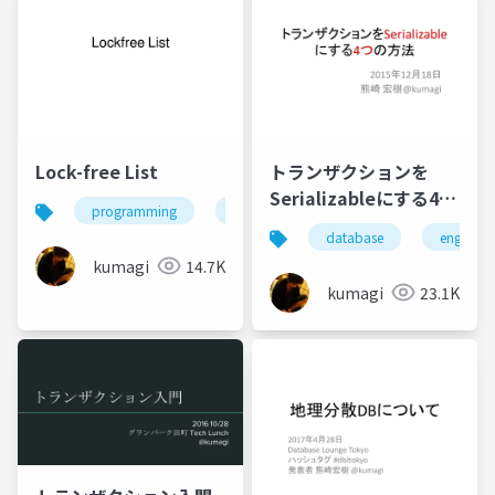
Lock-free List
トランザクションを
Serializableにする4つ
programming
engineering
の方法
database
engineer
kumagi
14.7K
kumagi
23.1K