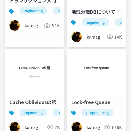
トランザクション入門
地理分散DBについて
engineering
programming
database
engineering
progr
kumagi
6.1K
kumagi
14K
Cache Obliviousの話
Lock-free Queue
engineering
programming
programming
kumagi
7K
kumagi
10.6K