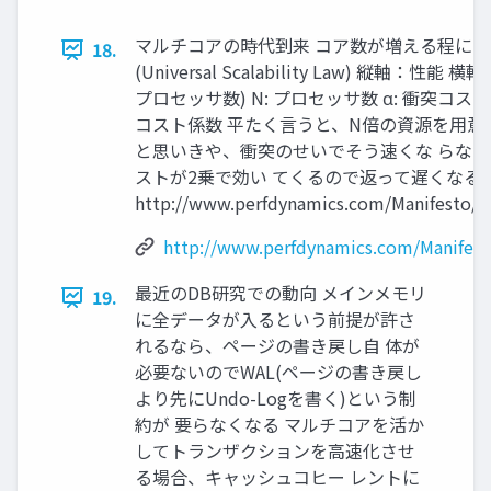
マルチコアの時代到来 コア数が増える程に
18.
(Universal Scalability Law) 縦軸：
プロセッサ数) N: プロセッサ数 α: 衝突コスト
コスト係数 平たく言うと、N倍の資源を用意
と思いきや、衝突のせいでそう速くな らな
ストが2乗で効い てくるので返って遅くなる
http://www.perfdynamics.com/Manifesto/US
http://www.perfdynamics.com/Manifesto
最近のDB研究での動向 メインメモリ
19.
に全データが入るという前提が許さ
れるなら、ページの書き戻し自 体が
必要ないのでWAL(ページの書き戻し
より先にUndo-Logを書く)という制
約が 要らなくなる マルチコアを活か
してトランザクションを高速化させ
る場合、キャッシュコヒー レントに