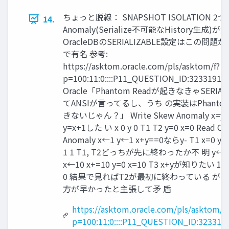
ちょっと脱線： SNAPSHOT ISOLATION 2つ
14.
Anomaly(Serialize不可能なHistory生成)
OracleDBのSERIALIZABLE設定はこの問題
で有名 参考:
https://asktom.oracle.com/pls/asktom/f?
p=100:11:0::::P11_QUESTION_ID:32331914
Oracle「Phantom Readが起きなきゃSERIAL
てANSIが言ってるし、うち の実装はPhantom
きないじゃん？」 Write Skew Anomaly x=y
y=x+1した い x 0 y 0 T1 T2 y=0 x=0 Read On
Anomaly x←1 y←1 x+y==0ならy- T1 x=0 y=0
1 1 T1, T2どっちが先に終わったか不 明 y←-1
x←10 x+=10 y=0 x=10 T3 x+yが知りたい 10 x 
0 結果で見ればT2が最初に終わっている がT
方が早かったと主張して矛 盾
https://asktom.oracle.com/pls/asktom/f?
p=100:11:0::::P11_QUESTION_ID:323319