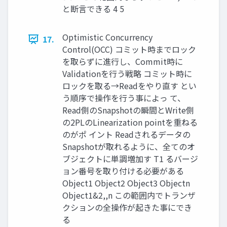
と断言できる 4 5
Optimistic Concurrency
17.
Control(OCC) コミット時までロック
を取らずに進行し、Commit時に
Validationを行う戦略 コミット時に
ロックを取る→Readをやり直す とい
う順序で操作を行う事によっ て、
Read側のSnapshotの瞬間とWrite側
の2PLのLinearization pointを重ねる
のがポ イント Readされるデータの
Snapshotが取れるように、全てのオ
ブジェクトに単調増加す T1 るバージ
ョン番号を取り付ける必要がある
Object1 Object2 Object3 Objectn
Object1&2,,n この範囲内でトランザ
クションの全操作が起きた事にでき
る