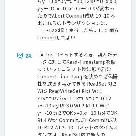
らy- T1 x=0 y=0 =10 T2 x+=10 x 0 0
y y←-10 x=10 x=0 x←10 Xが変わっ
たのでAbort Commit成功 10 -10 本
来これらのトランザクションは、
T1→T2の順で実行した事にして 両方
Commitしてよい
TicToc コミットするとき、読んだデ
24.
ータに対してRead-Timestampを振
っていってコミッ ト時に無矛盾な
Commit-Timestampを決めれば偽陽
性を減らす事ができる ReadSet Rt:3
Wt:2 ReadWriteSet Rt:1 Wt:1
x+y==0ならy- T1 x=0 y=0 =10 T2
x+=10 x y Rt:3 0 Wt:2 Rt:1 0 Wt:1
y←-10 ts:2でOK x=0 x←10 ts:4でOK
Rt:4 Wt:4 Commit成功 Commit成功
10 Rt:2 Wt:2 -10 コミットのタイムス
タンプは「ReadSet内で最大の