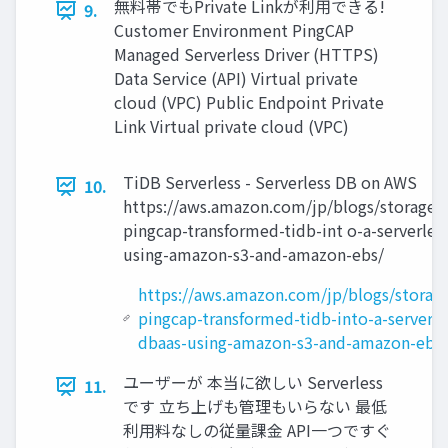
無料帯でもPrivate Linkが利⽤できる!
9.
Customer Environment PingCAP
Managed Serverless Driver (HTTPS)
Data Service (API) Virtual private
cloud (VPC) Public Endpoint Private
Link Virtual private cloud (VPC)
TiDB Serverless - Serverless DB on AWS
10.
https://aws.amazon.com/jp/blogs/storage/
pingcap-transformed-tidb-int o-a-serverles
using-amazon-s3-and-amazon-ebs/
https://aws.amazon.com/jp/blogs/storag
pingcap-transformed-tidb-into-a-serverle
dbaas-using-amazon-s3-and-amazon-ebs/
ユーザーが 本当に欲しい Serverless
11.
です ⽴ち上げも管理もいらない 最低
利⽤料なしの従量課⾦ API⼀つですぐ