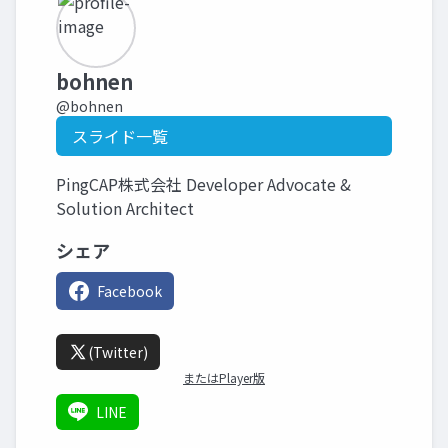
bohnen
@bohnen
スライド一覧
PingCAP株式会社 Developer Advocate &
Solution Architect
シェア
Facebook
(Twitter)
またはPlayer版
LINE