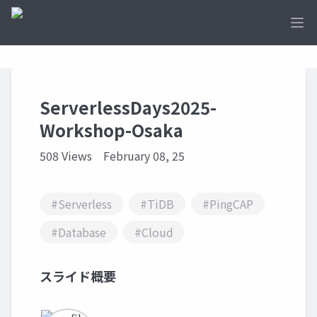
Ope
ServerlessDays2025-
Workshop-Osaka
508 Views
February 08, 25
#Serverless
#TiDB
#PingCAP
#Database
#Cloud
スライド概要