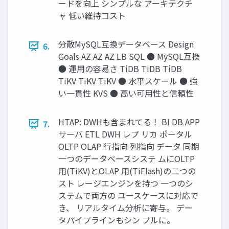
ードを向上 シンプルな アーキテクチ
ャ 低い維持コスト
分散MySQL互換データベース Design
6.
Goals AZ AZ AZ LB SQL ● MySQL互換
● 運用の容易さ TiDB TiDB TiDB
TiKV TiKV TiKV ● 水平スケール ● 強
い一貫性 KVS ● 高い可用性と信頼性
HTAP: DWHも含まれてる！ BI DB APP
7.
サーバ ETL DWH レプ リカ ポータル
OLTP OLAP 行指向 列指向 データ 同期
⼀つのデータベースシステ ムにOLTP
⽤(TiKV)とOLAP ⽤(TiFlash)の⼆つの
スト レージエンジンを持つ ⼀つのシ
ステムで両⽅の ユースケースに対応で
き、 リアルタイム分析に寄与。 デー
タパイプラインもシン プルに。