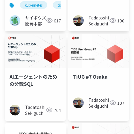
用の現在地
kubernetes
tidb
サイボウズ
Tadatoshi
617
190
開発本部
Sekiguchi
AIエージェントのため
TiUG #7 Osaka
の分散SQL
Tadatoshi
107
Sekiguchi
Tadatoshi
764
Sekiguchi