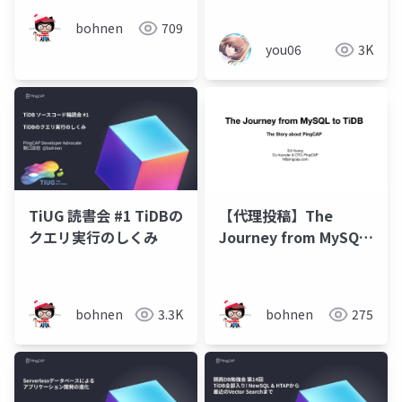
bohnen
709
you06
3K
TiUG 読書会 #1 TiDBの
【代理投稿】The
クエリ実行のしくみ
Journey from MySQL
to TiDB
bohnen
3.3K
bohnen
275