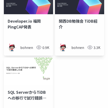
Developer.io 福岡
関西DB勉強会 TiDB紹
PingCAP発表
介
bohnen
0.9K
bohnen
3.3K
SQL ServerからTiDB
への移行で試行錯誤し
た話