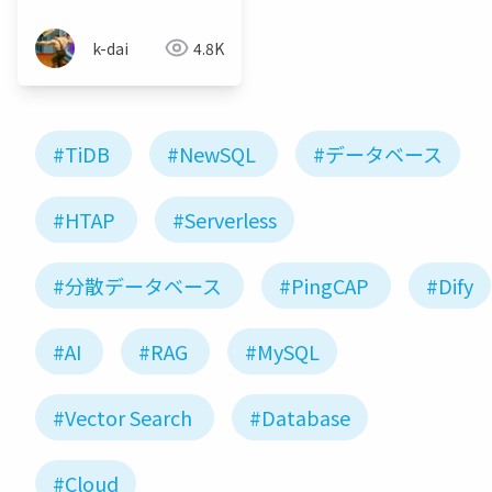
k-dai
4.8K
#TiDB
#NewSQL
#データベース
#HTAP
#Serverless
#分散データベース
#PingCAP
#Dify
#AI
#RAG
#MySQL
#Vector Search
#Database
#Cloud