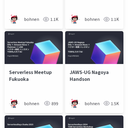
TiDBの中の人が語る、
TiDB + Bedrockパート
壊すほど強くなるデー
資料
タベースの学び方
bohnen
1.1K
bohnen
1.1K
Serverless Meetup
JAWS-UG Nagoya
Fukuoka
Handson
bohnen
899
bohnen
1.5K