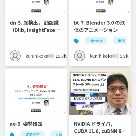
dn-5. 顔検出， 顔認識
bt-7. Blender 3.0 の液
（Dlib, InsightFace を
体のアニメーション
使用）
blender
流体アニメ
kunihikokaneko
15.8K
kunihikokaneko
5.9K
ae-9. 姿勢推定
NVIDIA ドライバ,
CUDA 11.6, cuDNN 8.4
姿勢推定
人体の姿勢推定
頭部の姿勢推定