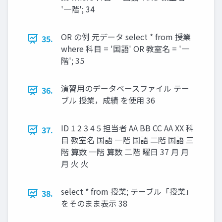
'一階'; 34
OR の例 元データ select * from 授業
35.
where 科目 = '国語' OR 教室名 = '一
階'; 35
演習用のデータベースファイル テー
36.
ブル 授業，成績 を使用 36
ID 1 2 3 4 5 担当者 AA BB CC AA XX 科
37.
目 教室名 国語 一階 国語 二階 国語 三
階 算数 一階 算数 二階 曜日 37 月 月
月 火 火
select * from 授業; テーブル「授業」
38.
をそのまま表示 38