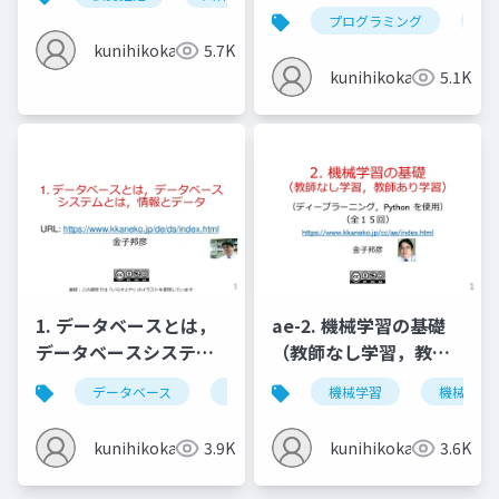
のインストール
プログラミング
nvi
(Windows 上) (2022年
kunihikokaneko
5.7K
4月の最新版)
kunihikokaneko
5.1K
1. データベースとは，
ae-2. 機械学習の基礎
データベースシステム
（教師なし学習，教師
とは，情報とデータ
あり学習）
データベース
データベースシステム
機械学習
情報とデータ
機械学習
kunihikokaneko
3.9K
kunihikokaneko
3.6K