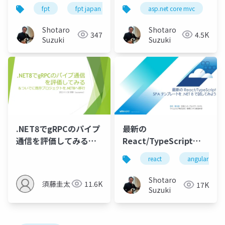
ーメントによる実社会
- AI を活用した UI コン
fpt
fpt japan
ai
asp.net core mvc
genai
nvidia
r
での AI アプリケーショ
トロール
ン推進 -
Shotaro
Shotaro
347
4.5K
Suzuki
Suzuki
.NET8でgRPCのパイプ
最新の
通信を評価してみる＆
React/TypeScript
ついでに既存プロジェ
SPA テンプレートを
react
angular
クトを.NET8へ移行
.NET 8 で試してみよう
Shotaro
須藤圭太
11.6K
17K
Suzuki