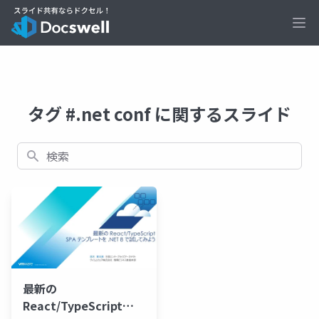
Ope
タグ #.net conf に関するスライド
検索
最新の
React/TypeScript