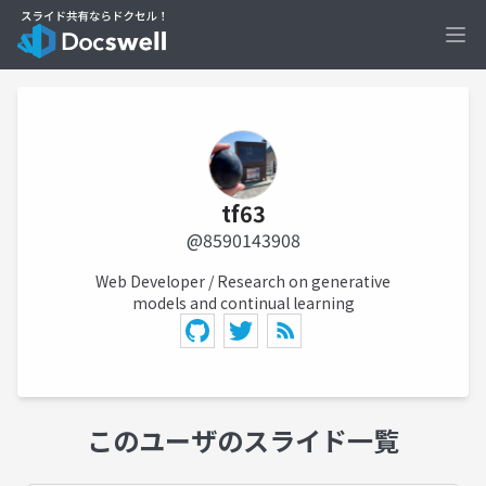
Ope
tf63
@8590143908
Web Developer / Research on generative
models and continual learning
このユーザのスライド一覧