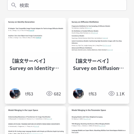
検索
【論文サーベイ】
【論文サーベイ】
Survey on Identity
Survey on Diffusion
Generation
Distillation
tf63
682
tf63
1.1K