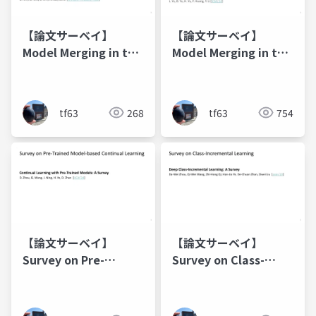
【論文サーベイ】
【論文サーベイ】
Model Merging in the
Model Merging in the
Layer Space
Parameter Space
tf63
268
tf63
754
【論文サーベイ】
【論文サーベイ】
Survey on Pre-
Survey on Class-
Trained Model-based
Incremental
Continual Learning
Learning (CIL)