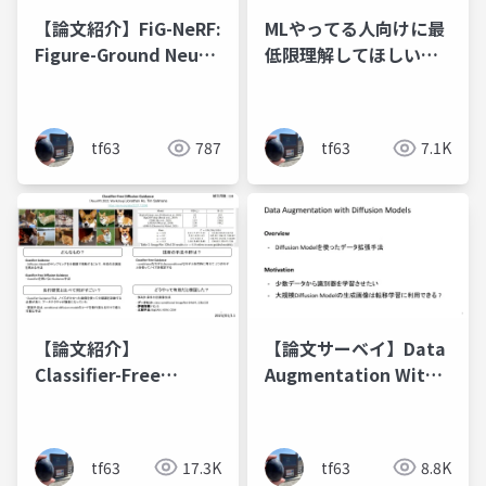
【論文紹介】FiG-NeRF:
MLやってる人向けに最
Figure-Ground Neural
低限理解してほしい
Radiance Fields for
Docker勉強会
3D Object Category
Modelling
tf63
787
tf63
7.1K
【論文紹介】
【論文サーベイ】Data
Classifier-Free
Augmentation With
Diffusion Guidance
Diffusion Models
tf63
17.3K
tf63
8.8K