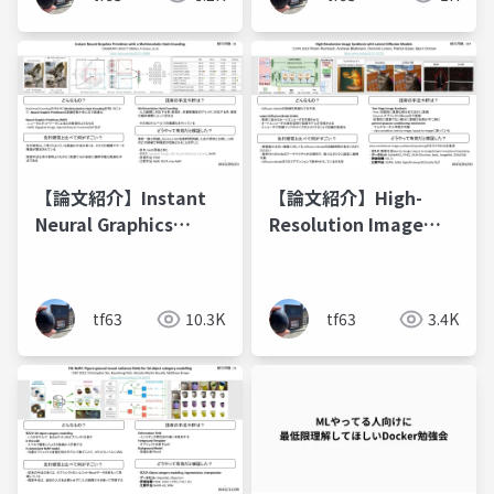
【論文紹介】Instant
【論文紹介】High-
Neural Graphics
Resolution Image
Primitives with a
Synthesis with
Multiresolution Hash
Latent Diffusion
Encoding
Models
tf63
10.3K
tf63
3.4K