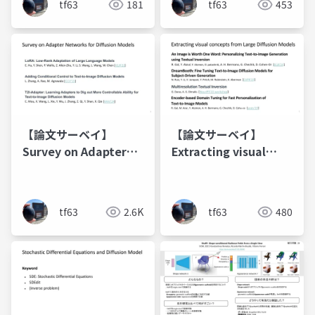
tf63
181
tf63
453
【論文サーベイ】
【論文サーベイ】
Survey on Adapter
Extracting visual
Networks for
concepts from Large
Diffusion Models
Diffusion Models
tf63
2.6K
tf63
480