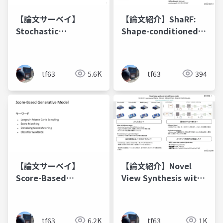
【論文サーベイ】
【論文紹介】ShaRF:
Stochastic
Shape-conditioned
Differential
Radiance Fields from
Equations and
a Single View
Diffusion Models
tf63
5.6K
tf63
394
【論文サーベイ】
【論文紹介】Novel
Score-Based
View Synthesis with
Generative Model
Diffusion Models
tf63
6.2K
tf63
1K